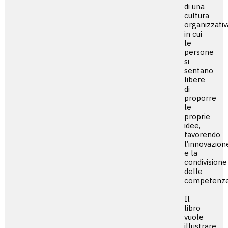
di una
cultura
organizzativ
in cui
le
persone
si
sentano
libere
di
proporre
le
proprie
idee,
favorendo
l’innovazion
e la
condivisione
delle
competenze
Il
libro
vuole
illustrare