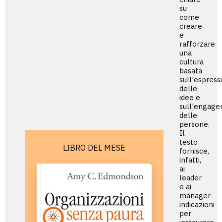
su
come
creare
e
rafforzare
una
cultura
basata
sull'espress
delle
idee e
sull'engag
delle
persone.
Il
testo
LIBRO DEL MESE
fornisce,
infatti,
ai
leader
e ai
manager
indicazioni
per