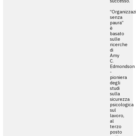
successo.
“Organizzaz
senza
paura”
è
basato
sulle
ricerche
di
Amy
C.
Edmondson
-
pioniera
degli
studi
sulla
sicurezza
psicologica
sul
lavoro,
al
terzo
posto