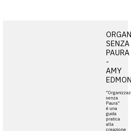
ORGAN
SENZA
PAURA
-
AMY
EDMO
"Organizzaz
senza
Paura"
è una
guida
pratica
alla
creazione