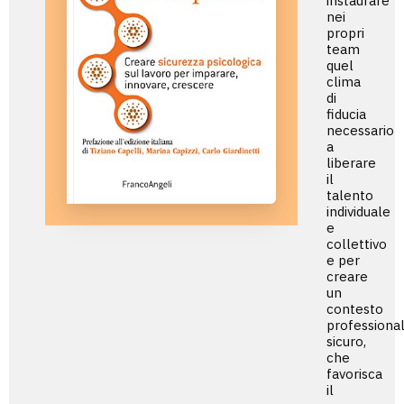
instaurare
nei
propri
team
quel
clima
di
fiducia
necessario
a
liberare
il
talento
individuale
e
collettivo
e per
creare
un
contesto
professiona
sicuro,
che
favorisca
il