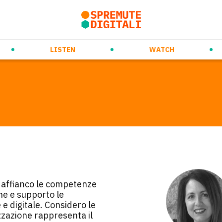
rso
ew Ways of Working
Prossimi eventi
Daily Orange Squeeze
Future Trends & Tech
Videospremute
Eventi passati
Audiospremute
Media partnership
Marketing & Co
LISTEN
WATCH
i affianco le competenze
ne e supporto le
 e digitale. Considero le
izzazione rappresenta il