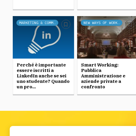
MARKETING & COMMUNICATION
NEW WAYS OF WORKING
Perché è importante
Smart Working:
essere iscritti a
Pubblica
LinkedIn anche se sei
Amministrazione e
uno studente? Quando
aziende private a
un pro...
confronto