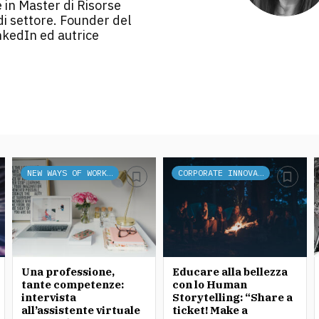
 in Master di Risorse
i settore. Founder del
nkedIn ed autrice
NEW WAYS OF WORKING
CORPORATE INNOVATION
Una professione,
Educare alla bellezza
tante competenze:
con lo Human
intervista
Storytelling: “Share a
all’assistente virtuale
ticket! Make a