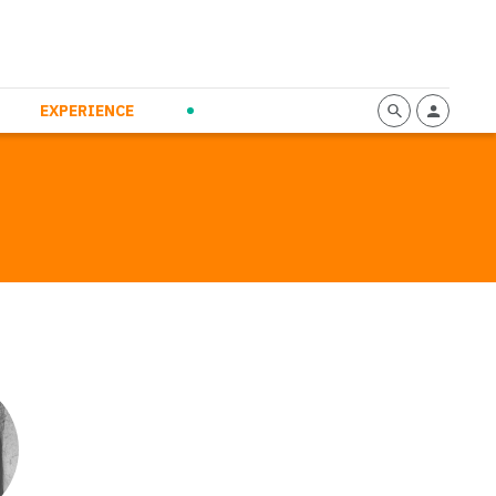
mmunication
Calendario
Personal Empowerment
News and Press
EXPERIENCE