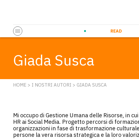
Startup & Entrepreneurship
Corporate Innovation
Eventi in co
N
READ
Giada Susca
HOME
>
I NOSTRI AUTORI
> GIADA SUSCA
Mi occupo di Gestione Umana delle Risorse, in cu
HR ai Social Media. Progetto percorsi di formazio
organizzazioni in fase di trasformazione culturale
persone la vera risorsa strategica e la loro valor