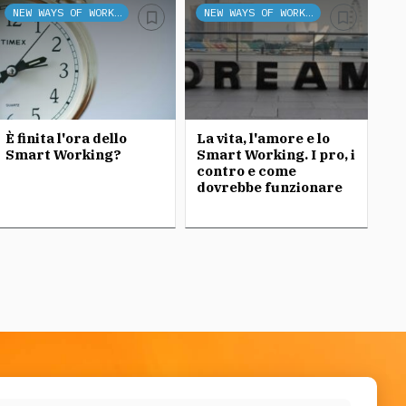
NEW WAYS OF WORKING
NEW WAYS OF WORKING
È finita l'ora dello
La vita, l'amore e lo
Smart Working?
Smart Working. I pro, i
contro e come
dovrebbe funzionare