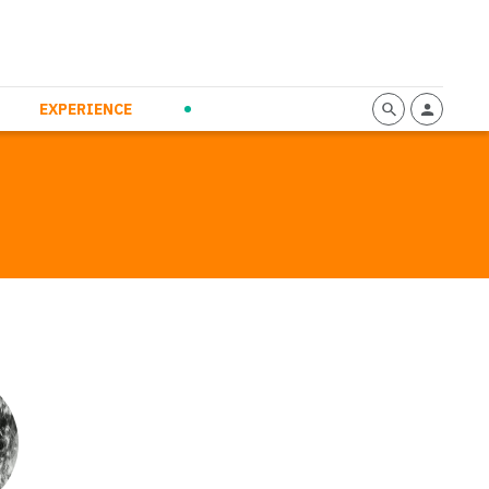
mmunication
Calendario
Personal Empowerment
News and Press
EXPERIENCE