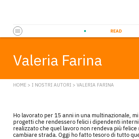
Startup & Entrepreneurship
Corporate Innovation
Eventi in co
N
READ
Valeria Farina
HOME
>
I NOSTRI AUTORI
> VALERIA FARINA
Ho lavorato per 15 anni in una multinazionale, mi
progetti che rendessero felici i dipendenti interni
realizzato che quel lavoro non rendeva più felice 
cambiare strada. Oggi ho fatto tesoro di tutto qu