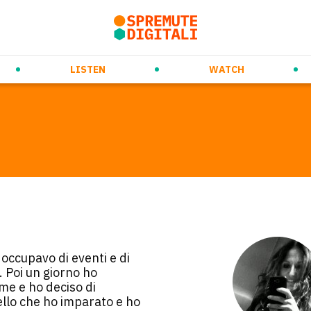
rso
ew Ways of Working
Prossimi eventi
Daily Orange Squeeze
Future Trends & Tech
Videospremute
Eventi passati
Audiospremute
Media partnership
Marketing & Co
LISTEN
WATCH
 occupavo di eventi e di
. Poi un giorno ho
me e ho deciso di
ello che ho imparato e ho