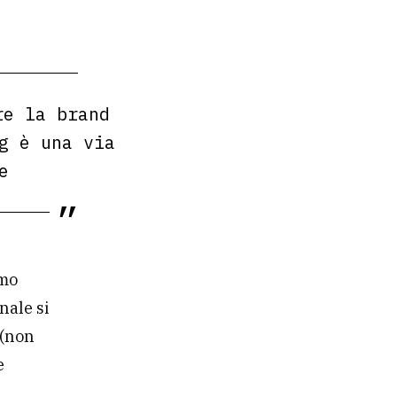
re la brand
g è una via
e
imo
nale si
 (non
e