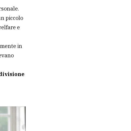
rsonale.
un piccolo
welfare e
rmente in
vevano
divisione