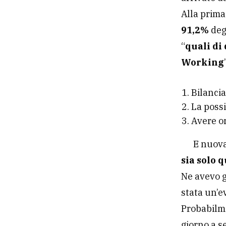
Alla prim
91,2%
degl
“
quali di
Working
Bilancia
La possi
Avere or
E nuova
sia solo 
Ne avevo g
stata un’e
Probabilme
giorno a s