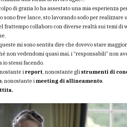
l colpo di grazia lo ha assestato una mia esperienza pe
 sono free lance, sto lavorando sodo per realizzare 
el frattempo collaboro con diverse realtà sui temi di 
ne.
queste mi sono sentita dire che dovevo stare maggio
hé non vedendomi quasi mai, i “responsabili” non a
a io stessi facendo.
nostante i
report
, nonostante gli
strumenti di con
o
, nonostante i
meeting di allineamento
.
ttita.