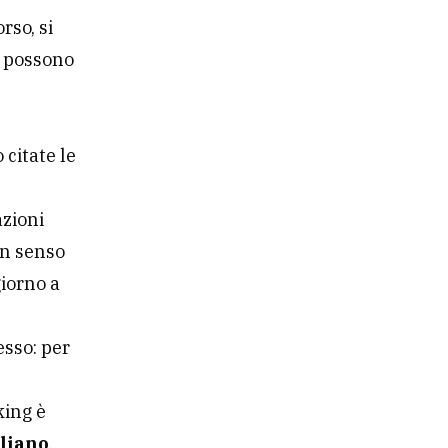
rso, si
i possono
 citate le
azioni
in senso
giorno a
esso: per
king è
aliano
.