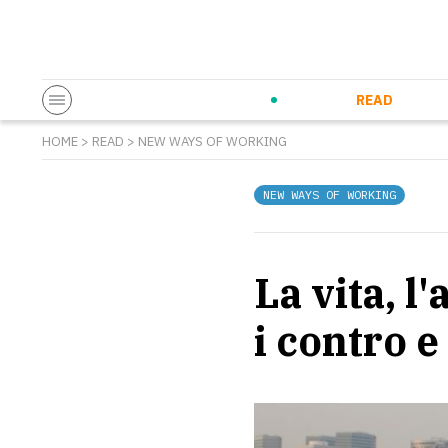
Startup & Entrepreneurship
Corporate Innovation
Eventi in co
N
READ
HOME
>
READ
>
NEW WAYS OF WORKING
NEW WAYS OF WORKING
La vita, l
i contro 