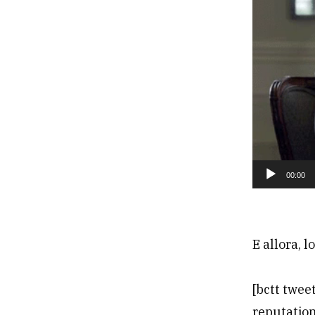
00:00
E allora, l
[bctt twee
reputation