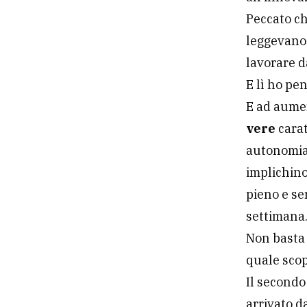
Peccato ch
leggevano 
lavorare d
E lì ho pe
E ad aumen
vere
carat
autonomia 
implichino
pieno e se
settiman
Non basta 
quale sco
Il secondo
arrivato da