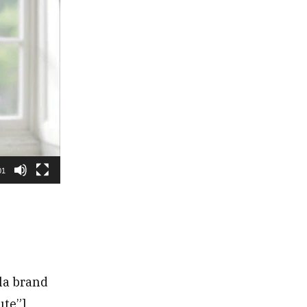
01
 la brand
ute”]