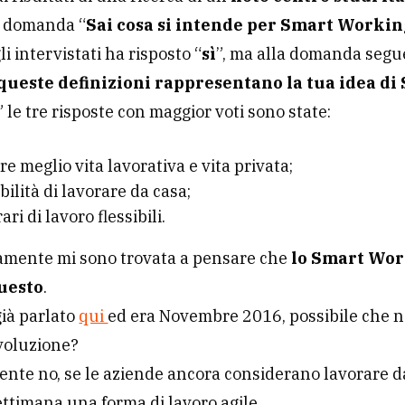
a domanda “
Sai cosa si intende per Smart Worki
i intervistati ha risposto “
sì
”, ma alla domanda seg
 queste definizioni rappresentano la tua idea di
” le tre risposte con maggior voti sono state:
re meglio vita lavorativa e vita privata;
bilità di lavorare da casa;
ari di lavoro flessibili.
mente mi sono trovata a pensare che
lo Smart Wor
questo
.
ià parlato
qui
ed era Novembre 2016, possibile che no
voluzione?
nte no, se le aziende ancora considerano lavorare d
ettimana una forma di lavoro agile…