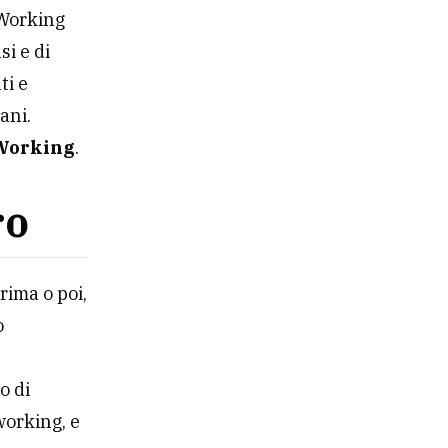
 Working
si e di
ti e
ani.
 Working
.
ro
rima o poi,
o
o di
 working, e