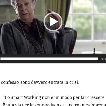
00:
o confesso, sono davvero entrata in crisi.
t=”Lo Smart Working non è un modo per far crescere
. È una via per la sopravvivenza.” username=”sprem