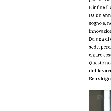
E infine i
Da un anno
sogno e, n
innovazio
Da una di 
sede, perc
chiaro cos
Questo no
del lavor
Ero sbigo
Video
Player