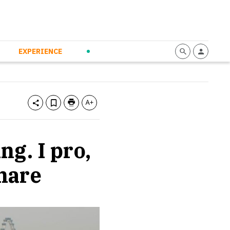
mmunication
Calendario
Personal Empowerment
News and Press
EXPERIENCE
ng. I pro,
nare