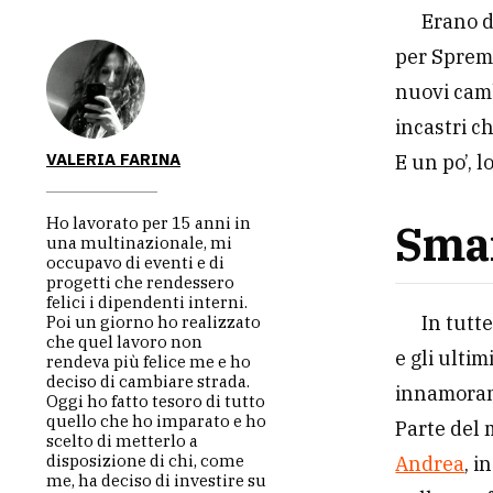
Erano d
per Spremu
nuovi camb
incastri c
VALERIA FARINA
E un po’, 
Ho lavorato per 15 anni in
Smar
una multinazionale, mi
occupavo di eventi e di
progetti che rendessero
felici i dipendenti interni.
In tutt
Poi un giorno ho realizzato
che quel lavoro non
e gli ulti
rendeva più felice me e ho
deciso di cambiare strada.
innamora
Oggi ho fatto tesoro di tutto
quello che ho imparato e ho
Parte del 
scelto di metterlo a
disposizione di chi, come
Andrea
, i
me, ha deciso di investire su