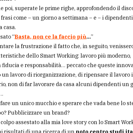
e poi, superate le prime righe, approfondendo il disco
frasi come – un giorno a settimana – e – i dipendent
a casa.
nsato “
Basta, non ce la faccio più
…
”
tare la frustrazione il fatto che, in seguito, venissero
teristiche dello Smart Working: lavoro più moderno,
fiducia e responsabilità… peccato che queste innov
 un lavoro di riorganizzazione, di ripensare il lavoro 
rio, non di far lavorare da casa alcuni dipendenti un 
a…
fare un unico mucchio e sperare che vada bene lo st
po? Pubblicizzare un brand?
 colpo assestato alla mia love story con lo Smart Wor
i risultati di una ricerca di un
noto centro studi it