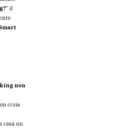
ng?
” il
uente
 Smart
king non
n ci sia
a casa un