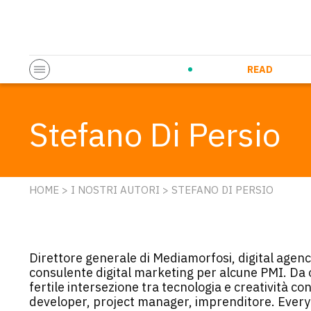
Startup & Entrepreneurship
Corporate Innovation
Eventi in co
N
READ
Stefano Di Persio
HOME
>
I NOSTRI AUTORI
> STEFANO DI PERSIO
Direttore generale di Mediamorfosi, digital agen
consulente digital marketing per alcune PMI. Da o
fertile intersezione tra tecnologia e creatività 
developer, project manager, imprenditore. Everyt