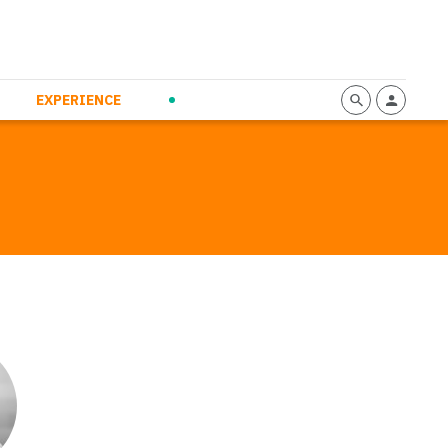
mmunication
Calendario
Personal Empowerment
News and Press
EXPERIENCE