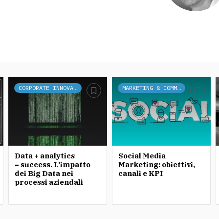
CORPORATE INNOVATION
MARKETING & COMMUNICATION
Data + analytics
Social Media
= success. L'impatto
Marketing: obiettivi,
dei Big Data nei
canali e KPI
processi aziendali