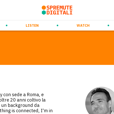
rso
ew Ways of Working
Prossimi eventi
Daily Orange Squeeze
Future Trends & Tech
Videospremute
Eventi passati
Audiospremute
Media partnership
Marketing & Co
LISTEN
WATCH
cy con sede a Roma, e
ltre 20 anni coltivo la
con un background da
hing is connected, I'm in