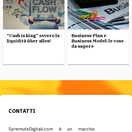
“Cash is king” ovvero la
Business Plan e
liquidità über alles!
Business Model: le cose
da sapere
CONTATTI
SpremuteDigitali.com è un marchio