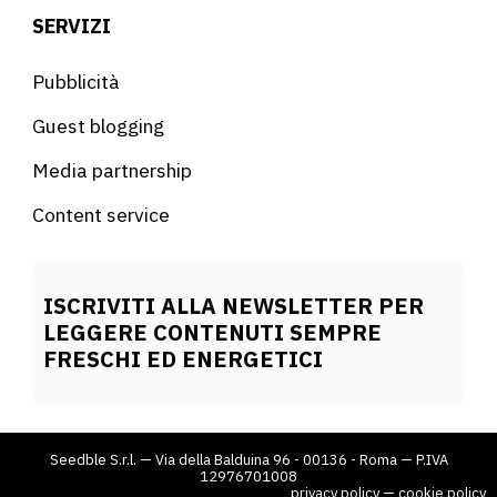
SERVIZI
Pubblicità
Guest blogging
Media partnership
Content service
ISCRIVITI ALLA NEWSLETTER PER
LEGGERE CONTENUTI SEMPRE
FRESCHI ED ENERGETICI
Seedble S.r.l. — Via della Balduina 96 - 00136 - Roma — P.IVA
12976701008
privacy policy
—
cookie policy