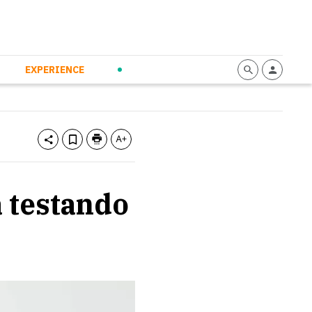
mmunication
Calendario
Personal Empowerment
News and Press
EXPERIENCE
a testando