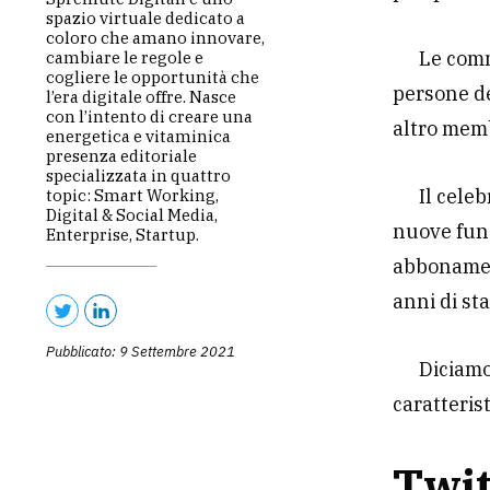
spazio virtuale dedicato a
coloro che amano innovare,
Le comm
cambiare le regole e
cogliere le opportunità che
persone de
l’era digitale offre. Nasce
con l’intento di creare una
altro mem
energetica e vitaminica
presenza editoriale
specializzata in quattro
Il cele
topic: Smart Working,
Digital & Social Media,
nuove funz
Enterprise, Startup.
abboname
anni di st
Pubblicato: 9 Settembre 2021
Diciamo
caratteris
Twi