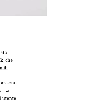
mato
ok
, che
mili.
i possono
i. La
si utente