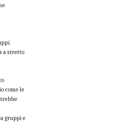
che
uppi.
 a stretto
to
io come le
otrebbe
da gruppi e