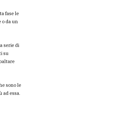
a fase le
e o da un
a serie di
ti su
ibaltare
he sono le
ù ad essa.