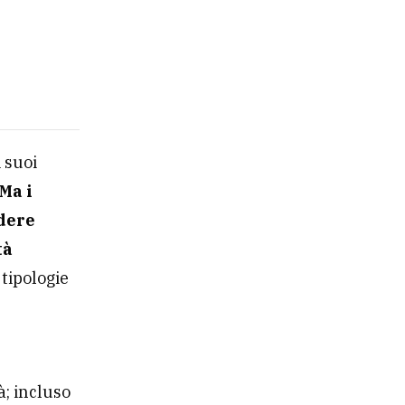
 suoi
Ma i
ndere
tà
tipologie
à; incluso