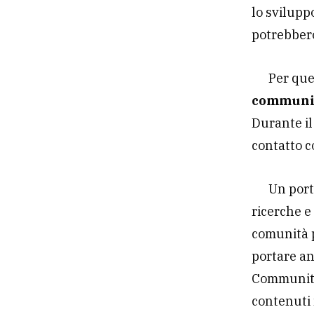
lo svilupp
potrebbero
Per qu
communi
Durante il
contatto c
Un port
ricerche e
comunità p
portare an
Community 
contenuti 