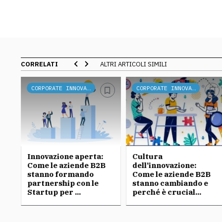
CORRELATI
ALTRI ARTICOLI SIMILI
CORPORATE INNOVATION
CORPORATE INNOVATION
r
Innovazione aperta:
Cultura
Come le aziende B2B
dell’innovazione:
stanno formando
Come le aziende B2B
partnership con le
stanno cambiando e
Startup per ...
perché è crucial...