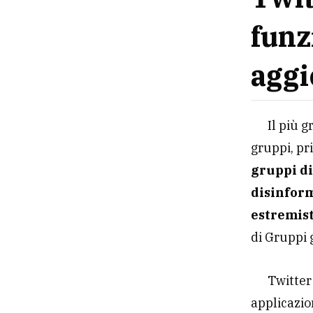
funz
agg
Il più 
gruppi, pri
gruppi di
disinform
estremis
di Gruppi 
Twitter
applicazio