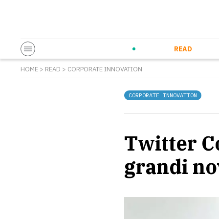
Startup & Entrepreneurship
Corporate Innovation
Eventi in co
N
READ
HOME
>
READ
>
CORPORATE INNOVATION
CORPORATE INNOVATION
Twitter C
grandi nov