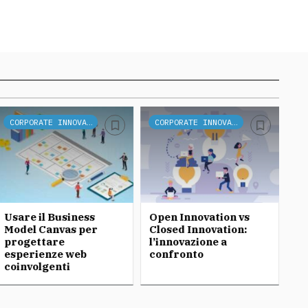
CORPORATE INNOVATION
CORPORATE INNOVATION
Usare il Business
Open Innovation vs
Op
Model Canvas per
Closed Innovation:
co
progettare
l’innovazione a
P
esperienze web
confronto
coinvolgenti