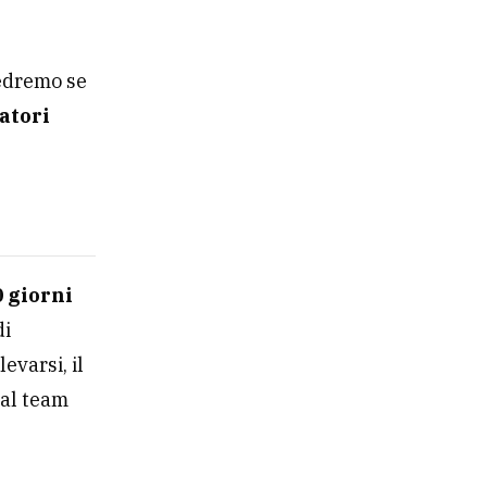
vedremo se
atori
0 giorni
di
evarsi, il
 al team