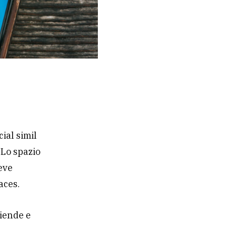
cial simil
 Lo spazio
deve
aces.
ziende e