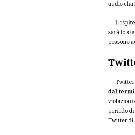
audio cha
L’ospit
sarà lo st
possono au
Twitt
Twitte
dal term
violazioni 
periodo di
Twitter di