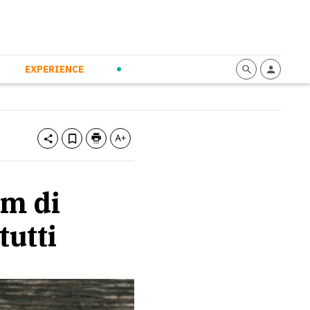
mmunication
Calendario
Personal Empowerment
News and Press
EXPERIENCE
om di
tutti