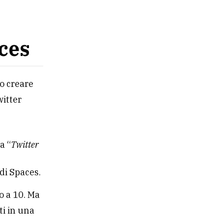
ces
no creare
witter
a “
Twitter
 di Spaces.
o a 10. Ma
ti in una