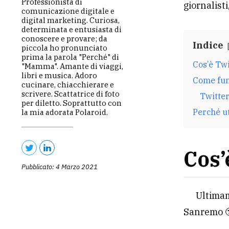
Professionista di
giornalist
comunicazione digitale e
digital marketing. Curiosa,
determinata e entusiasta di
conoscere e provare; da
Indice
piccola ho pronunciato
prima la parola "Perché" di
Cos’è Tw
"Mamma". Amante di viaggi,
libri e musica. Adoro
Come fun
cucinare, chiacchierare e
scrivere. Scattatrice di foto
Twitter
per diletto. Soprattutto con
Perché u
la mia adorata Polaroid.
Cos’
Pubblicato: 4 Marzo 2021
Ultimam
Sanremo 