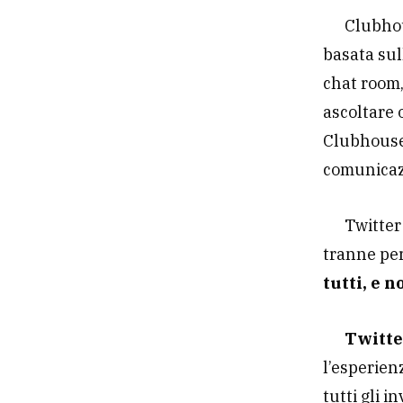
Clubhou
basata sul
chat room,
ascoltare 
Clubhouse 
comunicaz
Twitter
tranne per
tutti, e n
Twitte
l’esperien
tutti gli i