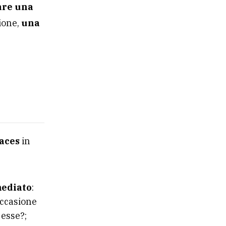
are una
zione,
una
paces
in
mediato
:
occasione
 esse?;