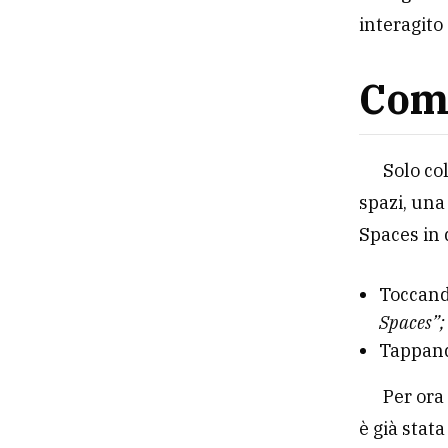
interagito
Come
Solo co
spazi, una
Spaces in 
Toccand
Spaces”;
Tappando
Per ora
è già stat