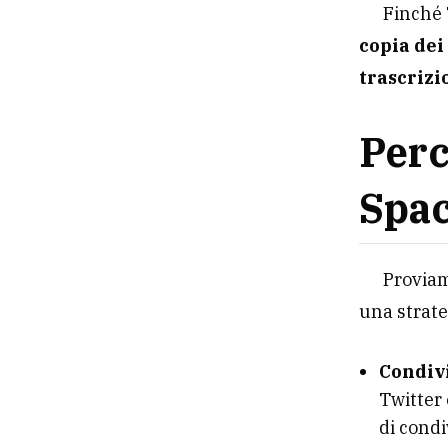
Finché 
copia dei
trascrizi
Perc
Spa
Proviam
una strate
Condiv
Twitter 
di condi