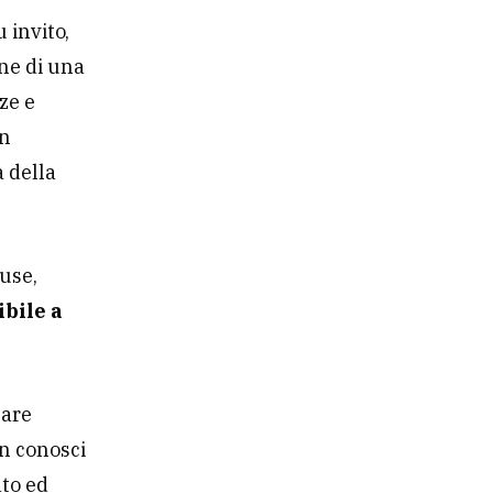
 invito,
one di una
ze e
on
 della
use,
ibile a
care
on conosci
ato ed