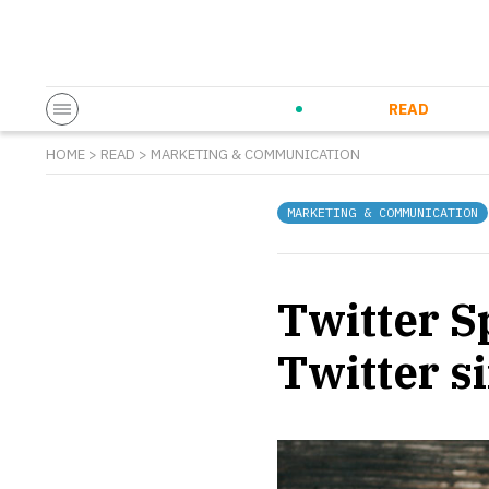
Startup & Entrepreneurship
Corporate Innovation
Eventi in co
N
READ
HOME
>
READ
>
MARKETING & COMMUNICATION
MARKETING & COMMUNICATION
Twitter S
Twitter s