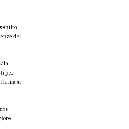
nsentito
renze dei
ala,
ti per
ti, ma si
 che
giore