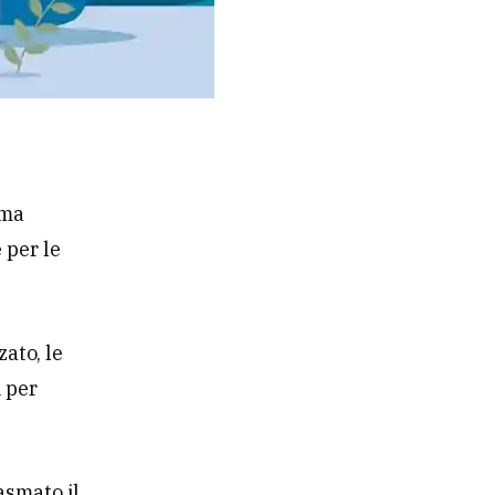
ama
 per le
ato, le
i per
asmato il