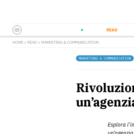
Startup & Entrepreneurship
Corporate Innovation
Eventi in co
N
READ
HOME
>
READ
>
MARKETING & COMMUNICATION
MARKETING & COMMUNICATION
Rivoluzion
un’agenzi
Esplora l’i
un’agenzia 