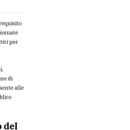
 requisito
iornate
tivi per
i,
one di
sente alle
blico
 del