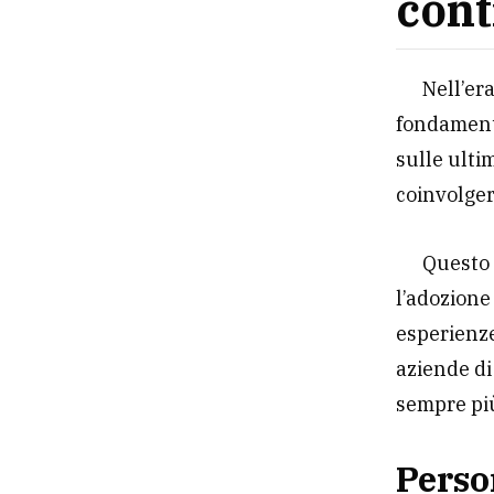
cont
Nell’er
fondament
sulle ulti
coinvolgere
Questo 
l’adozione
esperienze
aziende di
sempre più
Perso