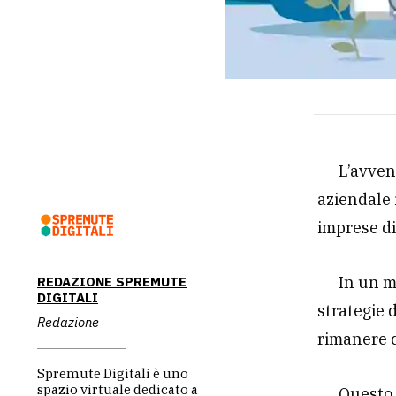
L’avven
aziendale 
imprese di
In un m
REDAZIONE SPREMUTE
DIGITALI
strategie 
Redazione
rimanere c
Spremute Digitali è uno
spazio virtuale dedicato a
Questo 