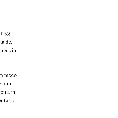
taggi,
tà del
iness in
 in modo
e una
one, in
entano.