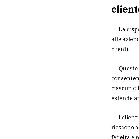
client
La disp
alle azien
clienti.
Questo 
consentend
ciascun cl
estende a
I clien
riescono a
fedeltà e
r