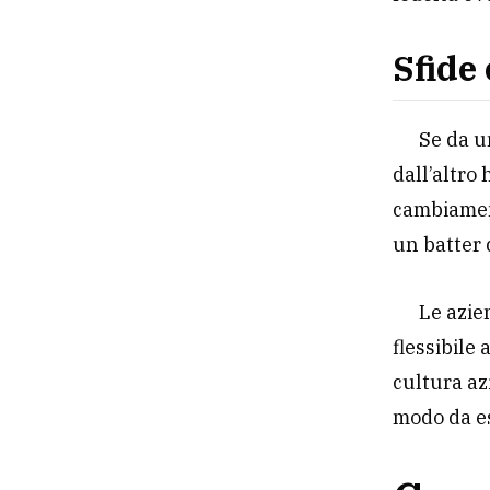
Sfide 
Se da u
dall’altro
cambiament
un batter 
Le azie
flessibile
cultura az
modo da es