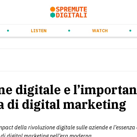
rso
ew Ways of Working
Prossimi eventi
Daily Orange Squeeze
Future Trends & Tech
Videospremute
Eventi passati
Audiospremute
Media partnership
Marketing & Co
LISTEN
WATCH
e digitale e l’importan
a di digital marketing
mpact della rivoluzione digitale sulle aziende e l’essenza 
di digital marketing nell’era moderna.