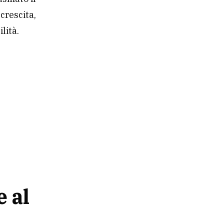
crescita,
lità.
e al