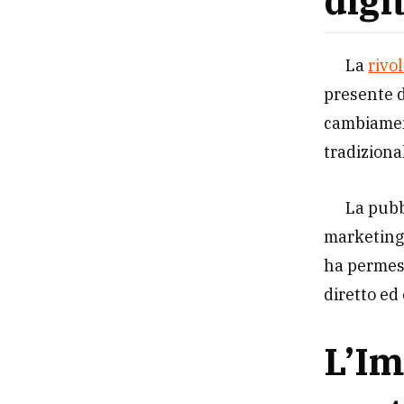
digi
La
rivo
presente d
cambiament
tradizional
La pubb
marketing 
ha permess
diretto ed
L’Im