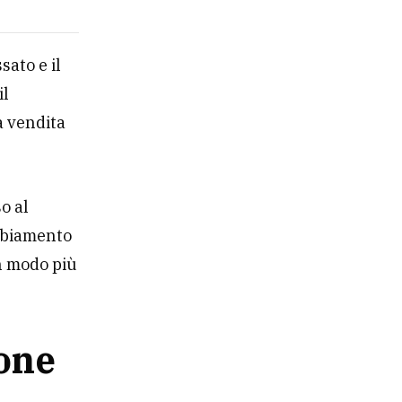
sato e il
il
a vendita
o al
ambiamento
n modo più
ione