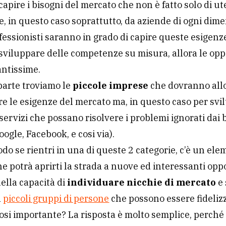
apire i bisogni del mercato che non è fatto solo di ute
, in questo caso soprattutto, da aziende di ogni dim
rofessionisti saranno in grado di capire queste esigenz
viluppare delle competenze su misura, allora le op
antissime.
 parte troviamo le
piccole imprese
che dovranno allo
e le esigenze del mercato ma, in questo caso per svi
 servizi che possano risolvere i problemi ignorati dai 
oogle, Facebook, e cosi via).
do se rientri in una di queste 2 categorie, c’è un ele
 potrà aprirti la strada a nuove ed interessanti opp
ella capacità di
individuare nicchie di mercato
e 
a
piccoli gruppi di persone
che possono essere fideliz
osi importante? La risposta è molto semplice, perché