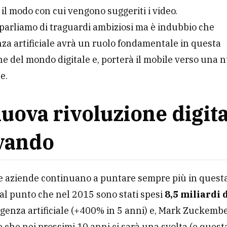
 il modo con cui vengono suggeriti i video.
arliamo di traguardi ambiziosi ma è indubbio che
enza artificiale avrà un ruolo fondamentale in questa
e del mondo digitale e, porterà il mobile verso una 
e.
uova rivoluzione digita
vando
le aziende continuano a puntare sempre più in quest
 al punto che nel 2015 sono stati spesi
8,5 miliardi 
ligenza artificiale (+400% in 5 anni) e, Mark Zuckemb
che nei prossimi 10 anni ci sarà una svolta (e ques