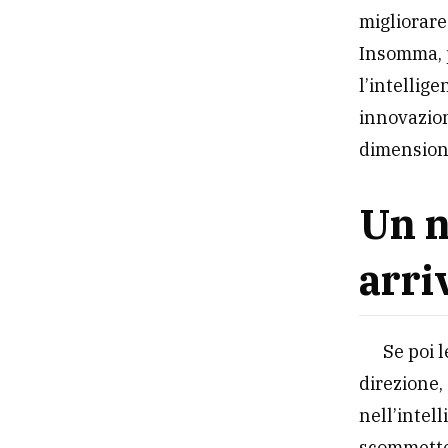
migliorare
Insomma, p
l’intellig
innovazion
dimension
Un n
arri
Se poi 
direzione,
nell’intel
scommette 