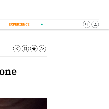
mmunication
Calendario
Personal Empowerment
News and Press
EXPERIENCE
ione