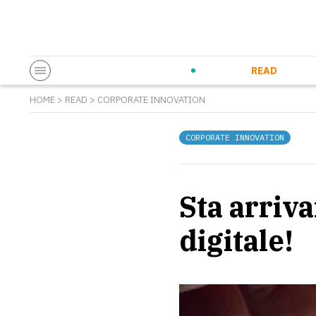
Startup & Entrepreneurship
Corporate Innovation
Eventi in co
N
READ
HOME
>
READ
>
CORPORATE INNOVATION
CORPORATE INNOVATION
Sta arriv
digitale!