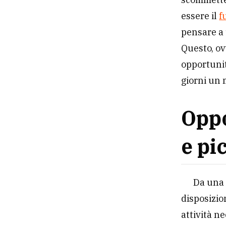
essere il
f
pensare a 
Questo, ov
opportunit
giorni un 
Oppo
e pi
Da una 
disposizio
attività n