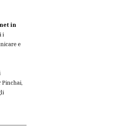
rnet in
 i
unicare e
i
r Pinchai,
li