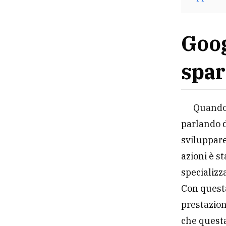
Goog
spar
Quando 
parlando d
sviluppare
azioni è s
specializz
Con questa
prestazion
che quest