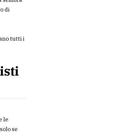
o di
no tutti i
isti
e le
 solo se