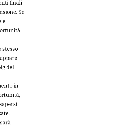
nti finali
ensione. Se
e e
portunità
 stesso
luppare
big del
mento in
ortunità,
sapersi
zate.
 sarà