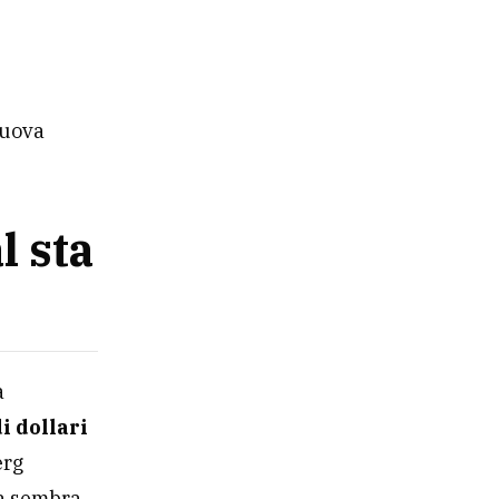
nuova
l sta
a
di dollari
erg
ta sembra