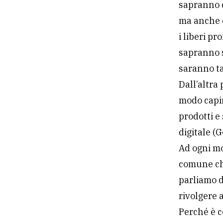
sapranno c
ma anche e
i liberi p
sapranno s
saranno t
Dall’altra
modo capir
prodotti e
digitale (G
Ad ogni mo
comune che
parliamo d
rivolgere 
Perché è c