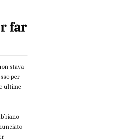
r far
non stava
esso per
e ultime
 abbiano
nnunciato
er