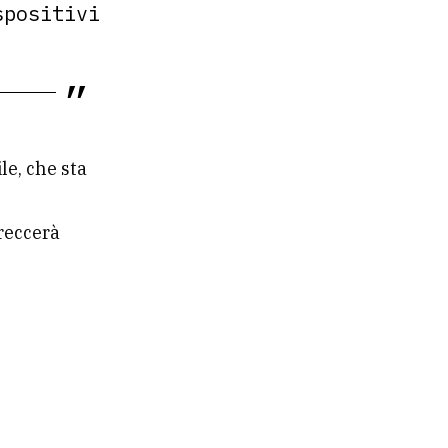
spositivi
le, che sta
treccerà