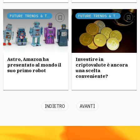
FUTURE TRENDS & TECH
FUTURE TRENDS & TECH
Astro, Amazon ha
Investire in
presentato al mondo il
criptovalute è ancora
suo primo robot
una scelta
conveniente?
INDIETRO
AVANTI