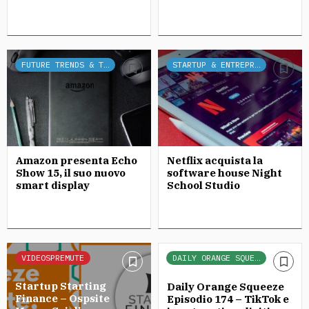
FUTURE TRENDS & TECH
STARTUP & ENTREPRENEURSHIP
Amazon presenta Echo
Netflix acquista la
Show 15, il suo nuovo
software house Night
smart display
School Studio
VIDEOSPREMUTE
DAILY ORANGE SQUEEZE
Startup Starting
Daily Orange Squeeze
Finance – Ospsite
Episodio 174 – TikTok e