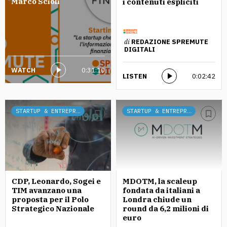
Marco Scioli
i contenuti espliciti
di
REDAZIONE SPREMUTE
DIGITALI
WATCH
0:31:10
LISTEN
0:02:42
STARTUP & ENTREPRENEURSHIP
STARTUP & ENTREPRENEURSHIP
CDP, Leonardo, Sogei e
MDOTM, la scaleup
TIM avanzano una
fondata da italiani a
proposta per il Polo
Londra chiude un
Strategico Nazionale
round da 6,2 milioni di
euro