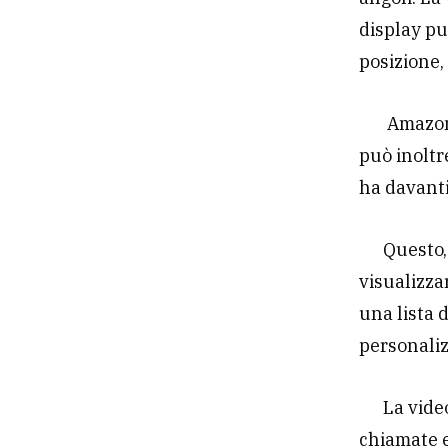
display pu
posizione,
Amazon 
può inoltr
ha davanti
Questo,
visualizza
una lista 
personalizz
La vide
chiamate e