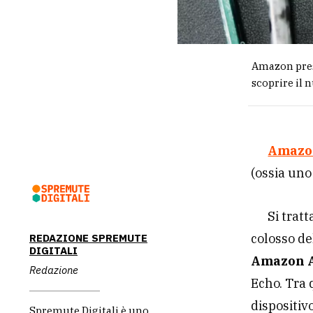
Amazon pres
scoprire il 
Amaz
(ossia uno
Si tratt
colosso de
REDAZIONE SPREMUTE
DIGITALI
Amazon A
Redazione
Echo. Tra q
dispositivo
Spremute Digitali è uno