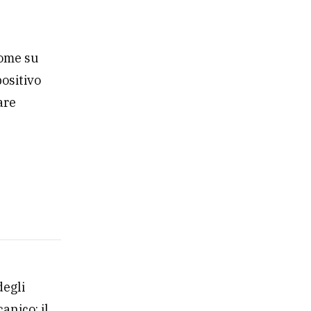
Home su
positivo
are
degli
anico; il