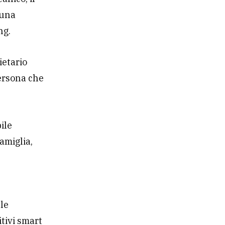
 una
ng.
ietario
persona che
ile
amiglia,
le
itivi smart