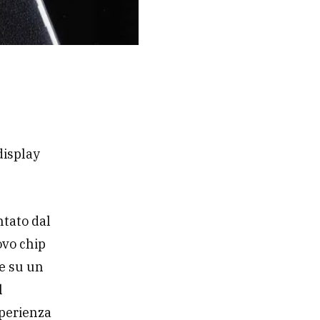
display
ntato dal
ovo chip
te su un
l
esperienza