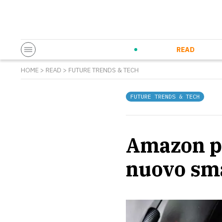
Startup & Entrepreneurship
Corporate Innovation
Eventi in co
N
READ
HOME
>
READ
>
FUTURE TRENDS & TECH
FUTURE TRENDS & TECH
Amazon pr
nuovo sma