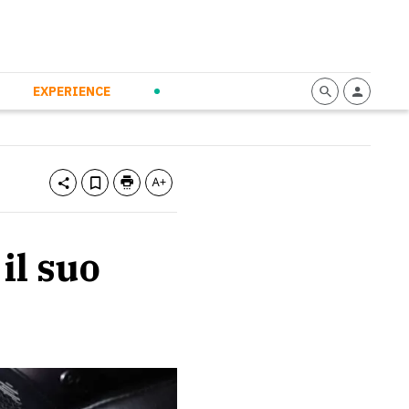
mmunication
Calendario
Personal Empowerment
News and Press
EXPERIENCE
il suo