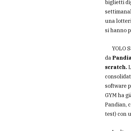
biglietti d
settimanale
una lotter
si hanno p
YOLO Sa
da
Pandia
scratch.
L
consolidat
software p
GYM ha già
Pandian, c
test) con 