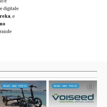
no e
e digitale
reka
, e
ano
 grande
NEWS AND PRESS
NEWS AND PRESS
N