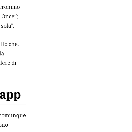
acronimo
e Once”;
sola”.
atto che,
la
dere di
.
’app
ha comunque
vono