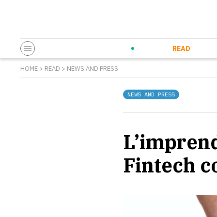
Startup & Entrepreneurship
Corporate Innovation
Eventi in co
N
READ
HOME
>
READ
>
NEWS AND PRESS
NEWS AND PRESS
L’imprend
Fintech c