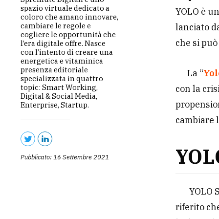
spazio virtuale dedicato a
YOLO è una
coloro che amano innovare,
cambiare le regole e
lanciato 
cogliere le opportunità che
che si può
l’era digitale offre. Nasce
con l’intento di creare una
energetica e vitaminica
presenza editoriale
La “
Yo
specializzata in quattro
topic: Smart Working,
con la cri
Digital & Social Media,
propension
Enterprise, Startup.
cambiare l
YOLO
Pubblicato: 16 Settembre 2021
YOLO Sa
riferito c