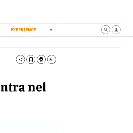
mmunication
Calendario
Personal Empowerment
News and Press
EXPERIENCE
ntra nel