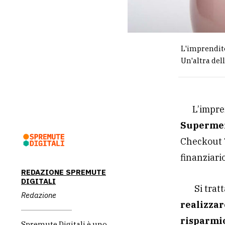
L'imprendito
Un'altra del
L’impre
Supermer
Checkout T
finanziario
REDAZIONE SPREMUTE
DIGITALI
Si trat
Redazione
realizzar
risparmi
Spremute Digitali è uno