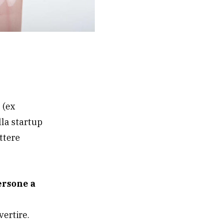
i
(ex
lla startup
ttere
ersone a
vertire.