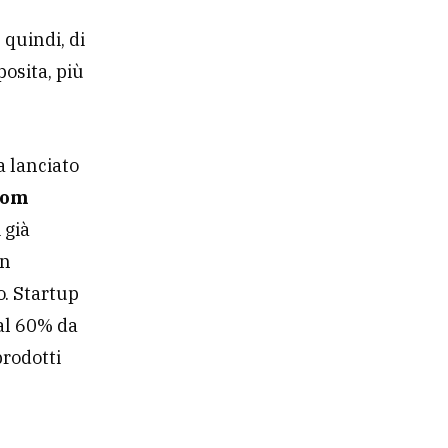
 quindi, di
posita, più
a lanciato
rom
 già
un
o. Startup
 al 60% da
prodotti