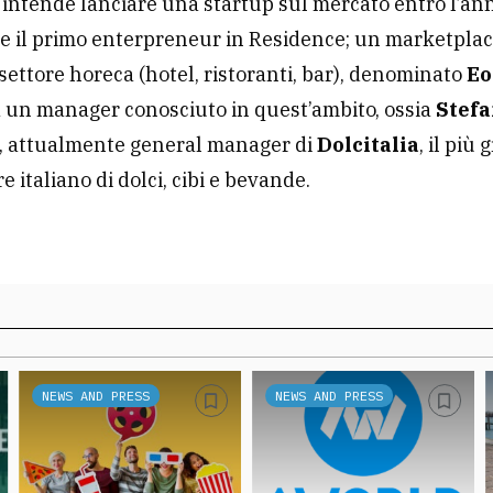
, intende lanciare una startup sul mercato entro l’an
e il primo enterpreneur in Residence; un marketplac
 settore horeca (hotel, ristoranti, bar), denominato
Eo
 un manager conosciuto in quest’ambito, ossia
Stef
, attualmente general manager di
Dolcitalia
, il più
e italiano di dolci, cibi e bevande.
NEWS AND PRESS
NEWS AND PRESS