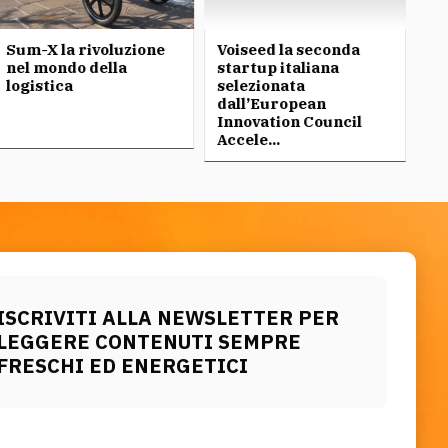
Sum-X la rivoluzione
Voiseed la seconda
Fo
nel mondo della
startup italiana
In
logistica
selezionata
ri
dall’European
di
Innovation Council
Accele...
ISCRIVITI ALLA NEWSLETTER PER
LEGGERE CONTENUTI SEMPRE
FRESCHI ED ENERGETICI