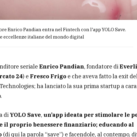
re Enrico Pandian entra nel Fintech con l'app YOLO Save.
le eccellenze italiane del mondo digital
nditore seriale
Enrico Pandian
, fondatore di
Everl
cato 24
) e
Fresco Frigo
e che aveva fatto la exit de
echnologies; ha lanciato la sua prima startup a cara
.
ta di
YOLO Save
,
un’app ideata per stimolare le p
e il proprio benessere finanziario; educando al
o
(di qui la parola “save”) e facendole, al contempo, di