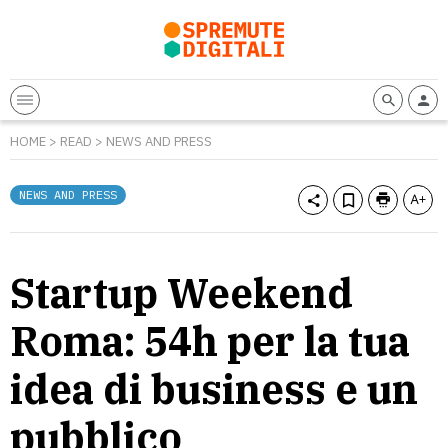
HOME
>
READ
>
NEWS AND PRESS
NEWS AND PRESS
Startup Weekend
Roma: 54h per la tua
idea di business e un
pubblico