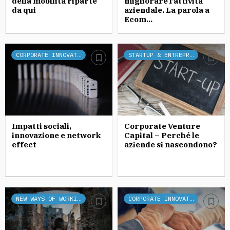
della mobilità riparte
migliorare l’attività
da qui
aziendale. La parola a
Ecom...
CORPORATE INNOVATION
STARTUP & ENTREPRENEURSHIP
Impatti sociali,
Corporate Venture
innovazione e network
Capital – Perché le
effect
aziende si nascondono?
NEW WAYS OF WORKING
CORPORATE INNOVATION