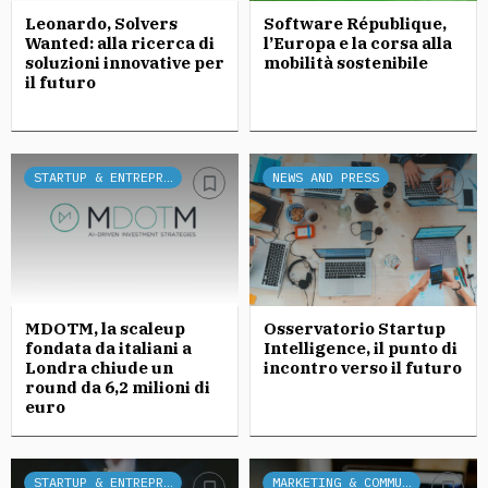
Leonardo, Solvers
Software République,
Wanted: alla ricerca di
l’Europa e la corsa alla
soluzioni innovative per
mobilità sostenibile
il futuro
STARTUP & ENTREPRENEURSHIP
NEWS AND PRESS
MDOTM, la scaleup
Osservatorio Startup
fondata da italiani a
Intelligence, il punto di
Londra chiude un
incontro verso il futuro
round da 6,2 milioni di
euro
STARTUP & ENTREPRENEURSHIP
MARKETING & COMMUNICATION