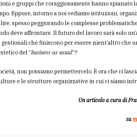
ioni e gruppi che coraggiosamente hanno spianato la
po. Eppure, intorno a noi vediamo istituzioni, organi
llire, spesso peggiorando le complesse problematiche
do deve affrontare. Il futuro del lavoro sarà solo un’a
 gestionali che finiscono per essere nient’altro che 
stetico del “
business-as-usual
”?
cietà, non possiamo permettercelo. È ora che ci lasc
ulture e le strutture organizzative in cui ci siamo int
Un articolo a cura di Fr
su
m