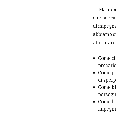
Ma abbi
che per c
di impegna
abbiamo cr
affrontare
Come c
precarie
Come p
di sperp
Come
b
persegui
Come b
impegni