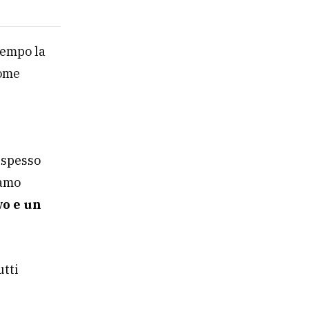
 tempo la
come
o spesso
iamo
vo e un
utti