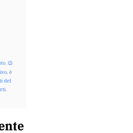
to. 😉
ivo, è
ti del
rti.
ente