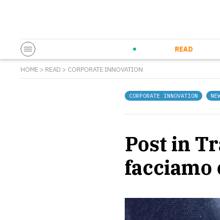
Startup & Entrepreneurship
Corporate Innovation
Eventi in co
N
READ
HOME
>
READ
>
CORPORATE INNOVATION
CORPORATE INNOVATION
NE
Post in Tr
facciamo 