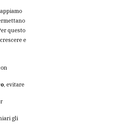
 Sappiamo
permettano
Per questo
 crescere e
con
ro
, evitare
r
ari gli