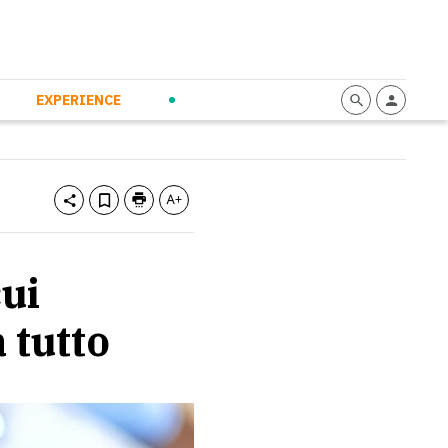
mmunication
Calendario
Personal Empowerment
News and Press
EXPERIENCE
cui
 tutto