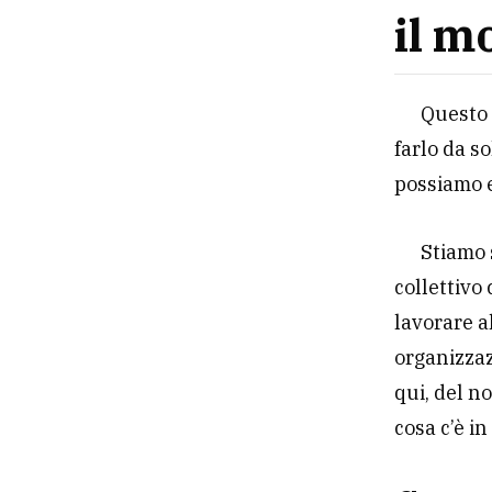
il m
Questo 
farlo da so
possiamo 
Stiamo 
collettivo
lavorare a
organizzaz
qui, del n
cosa c’è in