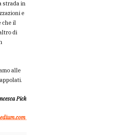
 strada in
zzazioni e
 che il
ltro di
un
iamo alle
rappolati.
ancesca Pick
edium.com