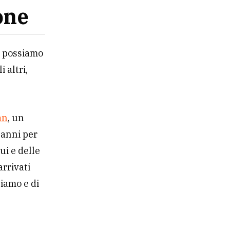
one
o possiamo
 altri,
an
, un
 anni per
ui e delle
rrivati
ziamo e di