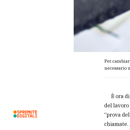
Per cambiare
necessario u
È ora d
del lavoro
“prova del
chiamate. 