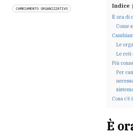
Indice
CAMBIAMENTO ORGANIZZATIVO
È ora di
Come si
Cambiame
Le orga
Le reti
Più conne
Per cam
necessa
sistema
Cosa c’è 
È or