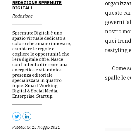
REDAZIONE SPREMUTE
organizzaz
DIGITALI
questo cam
Redazione
governi fa
nostro mon
Spremute Digitali è uno
spazio virtuale dedicato a
quei trend
coloro che amano innovare,
cambiare le regole e
restyling e
cogliere le opportunità che
l’era digitale offre. Nasce
con l’intento di creare una
Come so
energetica e vitaminica
presenza editoriale
spalle le c
specializzata in quattro
topic: Smart Working,
Digital & Social Media,
Enterprise, Startup.
Pubblicato: 15 Maggio 2021