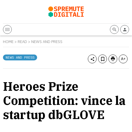
HOME
>
READ
>
NEWS AND PRESS
NEWS AND PRESS
Heroes Prize
Competition: vince la
startup dbGLOVE