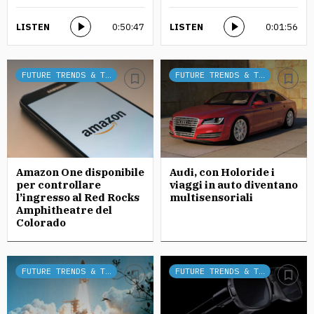
LISTEN
0:50:47
LISTEN
0:01:56
FUTURE TRENDS & TECH
FUTURE TRENDS & TECH
Amazon One disponibile
Audi, con Holoride i
per controllare
viaggi in auto diventano
l’ingresso al Red Rocks
multisensoriali
Amphitheatre del
Colorado
FUTURE TRENDS & TECH
FUTURE TRENDS & TECH