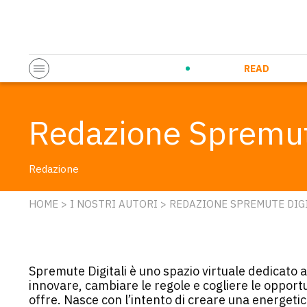
Startup & Entrepreneurship
Corporate Innovation
Eventi in co
N
READ
Redazione Spremute
Redazione
HOME
>
I NOSTRI AUTORI
> REDAZIONE SPREMUTE DIG
Spremute Digitali è uno spazio virtuale dedicato
innovare, cambiare le regole e cogliere le opportun
offre. Nasce con l’intento di creare una energeti