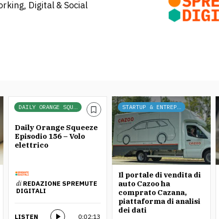
rking, Digital & Social
DAILY ORANGE SQUEEZE
STARTUP & ENTREPRENEURSHIP
Daily Orange Squeeze
Episodio 156 – Volo
elettrico
Il portale di vendita di
auto Cazoo ha
di
REDAZIONE SPREMUTE
DIGITALI
comprato Cazana,
piattaforma di analisi
dei dati
LISTEN
0:02:13