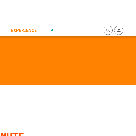
mmunication
Calendario
Personal Empowerment
News and Press
EXPERIENCE