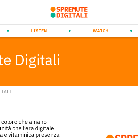
rso
ew Ways of Working
Prossimi eventi
Daily Orange Squeeze
Future Trends & Tech
Videospremute
Eventi passati
Audiospremute
Media partnership
Marketing & Co
LISTEN
WATCH
 Digitali
ITALI
 a coloro che amano
ità che l’era digitale
ca e vitaminica presenza