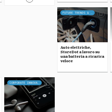
FUTURE TRENDS & TECH
Auto elettriche,
StoreDot a lavoro su
una batteria a ricarica
veloce
CORPORATE INNOVATION