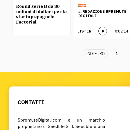
Round serie B da 80
milioni di dollari per la
di
REDAZIONE SPREMUTE
DIGITALI
startup spagnola
Factorial
LISTEN
0:02:14
INDIETRO
1
…
CONTATTI
SpremuteDigitali.com è un marchio
proprietario di Seedble S.r.l. Seedble è una