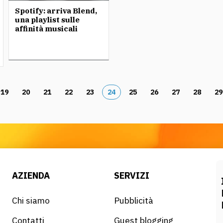
Spotify: arriva Blend,
una playlist sulle
affinità musicali
19
20
21
22
23
24
25
26
27
28
29
AZIENDA
SERVIZI
Chi siamo
Pubblicità
Contatti
Guest blogging