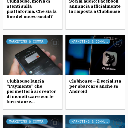
Clubhouse, moria di
Social audio: Facebook
utenti sulla
annuncia ufficialmente
piattaforma. Che sia la
la risposta a Clubhouse
fine del nuovo social?
MARKETING & COMMUNICATION
MARKETING & COMMUNICATION
Clubhouse lancia
Clubhouse – il social sta
“Payments” che
per sbarcare anche su
permetterà ai creator
Android
di monetizzare con le
loro stanze...
MARKETING & COMMUNICATION
MARKETING & COMMUNICATION