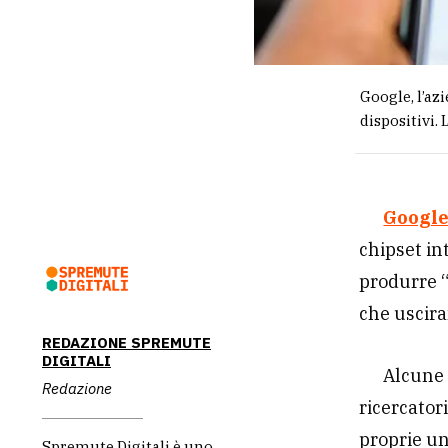
Google, l’az
dispositivi.
Googl
chipset in
produrre “i
che uscira
REDAZIONE SPREMUTE
DIGITALI
Alcune 
Redazione
ricercator
proprie un
Spremute Digitali è uno