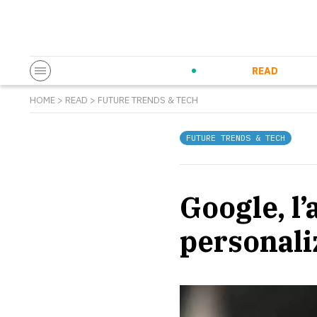
Startup & Entrepreneurship
Corporate Innovation
Eventi in co
N
READ
HOME
>
READ
>
FUTURE TRENDS & TECH
FUTURE TRENDS & TECH
Google, l’
personaliz