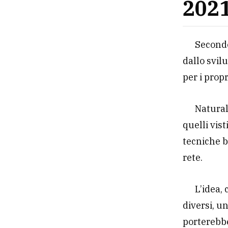
202
Second
dallo svilu
per i prop
Natural
quelli vis
tecniche b
rete.
L’idea,
diversi, u
porterebbe