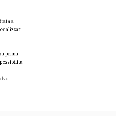
itata a
onalizzati
na prima
possibilità
alvo