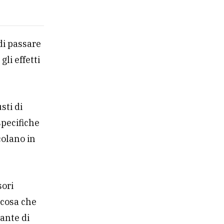
di passare
gli effetti
sti di
specifiche
colano in
sori
 cosa che
ante di