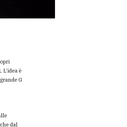
ropri
k
. L’idea è
a grande G
alle
nche dal