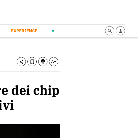
mmunication
Calendario
Personal Empowerment
News and Press
EXPERIENCE
e dei chip
ivi