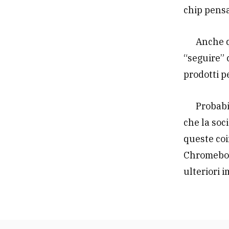
chip pensa
Anche q
“seguire” 
prodotti pe
Probabi
che la soc
queste coi
Chromebook
ulteriori 