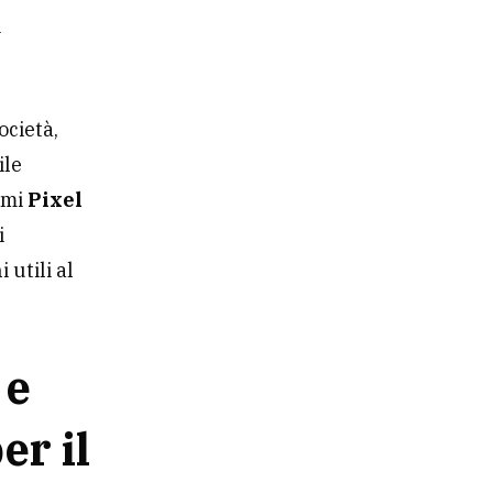
i
ocietà,
ile
simi
Pixel
i
 utili al
 e
er il