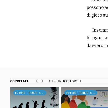
possono ac
di gioco su
Insomma
bisogna so
davvero mi
CORRELATI
ALTRI ARTICOLI SIMILI
FUTURE TRENDS & TECH
FUTURE TRENDS & TECH