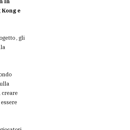
 In
g Kong e
getto , gli
lla
ondo
ulla
, creare
 essere
 giocatori