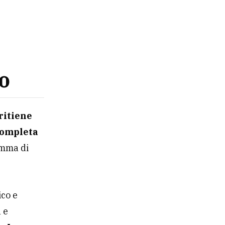
ro
ritiene
completa
amma di
ico e
 e