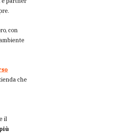
i e partner
pre.
ro, con
n ambiente
rso
azienda che
 il
più