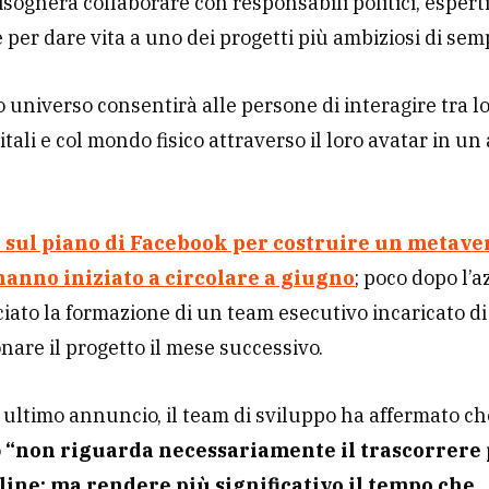
isognerà collaborare con responsabili politici, espert
e per dare vita a uno dei progetti più ambiziosi di sem
o universo consentirà alle persone di interagire tra lo
gitali e col mondo fisico attraverso il loro avatar in u
i sul piano di Facebook per costruire un metave
hanno iniziato a circolare a giugno
; poco dopo l’
ato la formazione di un team esecutivo incaricato di
nare il progetto il mese successivo.
 ultimo annuncio, il team di sviluppo ha affermato che
o
“non riguarda necessariamente il trascorrere 
ine; ma rendere più significativo il tempo che