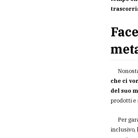
trascorri
Face
meta
Nonosta
che ci vo
del suo m
prodotti e 
Per gar
inclusivo,