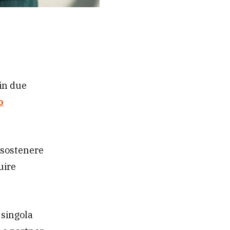
 in due
o
r sostenere
uire
 singola