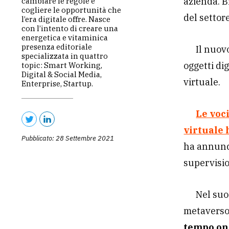
azienda. B
cambiare le regole e
cogliere le opportunità che
del settor
l’era digitale offre. Nasce
con l’intento di creare una
energetica e vitaminica
presenza editoriale
Il nuov
specializzata in quattro
oggetti di
topic: Smart Working,
Digital & Social Media,
virtuale.
Enterprise, Startup.
Le voc
virtuale 
Pubblicato: 28 Settembre 2021
ha annunci
supervisio
Nel suo
metavers
tempo onl