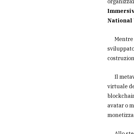
organizzaz
Immersive
National 
Mentre 
sviluppato
costruzion
Il meta
virtuale d
blockchain
avatar o m
monetizzat
Allo st