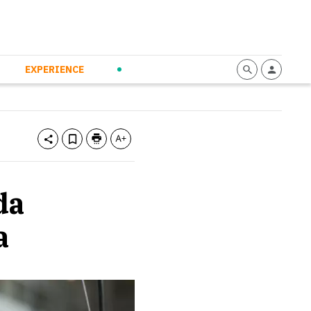
mmunication
Calendario
Personal Empowerment
News and Press
EXPERIENCE
da
a