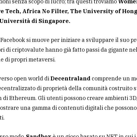
ioni senza scopo di lucro; tra questi troviamo
Women
 Tech, Africa No Filter, The University of Hon
Università di Singapore.
Facebook si muove per iniziare a sviluppare il suo pro
ri di criptovalute hanno già fatto passi da gigante ne
e di propri metaversi.
verso open world di
Decentraland
comprende un m
ecentralizzato di proprietà della comunità costruito s
 di Ethereum. Gli utenti possono creare ambienti 3D
ostrare una gamma di contenuti digitali che possono
i.
esso modo,
Sandbox
è un gioco basato su NFT in cui i