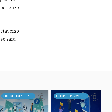
sperienze
metaverso,
 se sarà
FUTURE TRENDS & TECH
FUTURE TRENDS & TECH