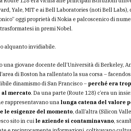
a Route 128 era vicina alle principali istituzioni univ
rd, Yale, MIT e ai Bell Laboratories (noti Bell Labs), 
conico” oggi proprietà di Nokia e palcoscenico di nume
 trasformatesi in premi Nobel.
o alquanto invidiabile.
 una giovane docente dell’Università di Berkeley, 
l’area di Boston ha rallentato la sua corsa – facendo
dibile dinamismo di San Francisco –
perché era tro
 al mercato
. Da una parte (Route 128) c’era un insi
he rappresentavano una
lunga catena del valore 
re le esigenze del momento
, dall’altra (Silicon Vall
sco sito in cui
le aziende si contaminavano
, scam
te e reciprocamente informazioni, coltivavano cultu