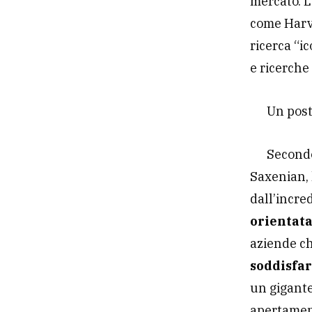
mercato. L
come Harva
ricerca “i
e ricerche
Un post
Secondo
Saxenian, 
dall’incre
orientata
aziende c
soddisfa
un gigante
apertamen