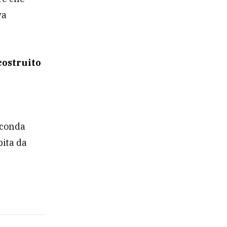
va
costruito
econda
bita da