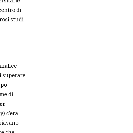
ersitarie
centro di
rosi studi
AnnaLee
si superare
ppo
eme di
per
ey) c’era
biavano
re che