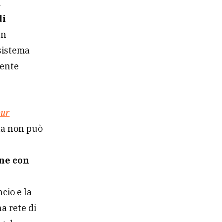
ù
di
un
sistema
mente
our
nda non può
one con
ncio e la
a rete di