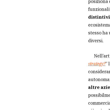
posiziona 
funzionali
distintiv
ecosistema
stesso ha 
diversi.
Nell’ar
strategy?
” 
considerar
autonomam
altre azi
possibilme
commercial