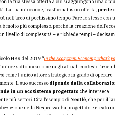
con la tua stessa offerta a cui si aggiungono una o pi
tà. La tua intuizione, trasformatasi in offerta,
perde 
ità
nell’arco di pochissimo tempo. Fare lo stesso con 
 è molto più complesso, perché la creazione dell’eco
un livello di complessità – e richiede tempi – decisa
ticolo HBR del 2019 “
In the Ecosystem Economy, what’s y
l’autore sottolinea come negli attuali contesti l’azie
si come l’unico attore strategico in grado di operare
ente. Il suo successo
dipende dalla collaborazi
ende in un ecosistema progettato
che interseca
nte più settori. Cita l’esempio di
Nestlé
, che per il la
izzazione della Nespresso, ha progettato e creato un