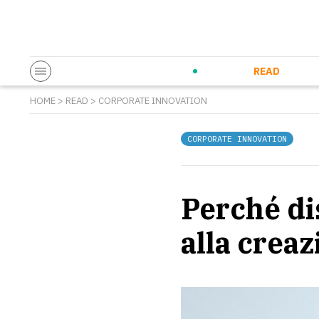
Startup & Entrepreneurship
Corporate Innovation
Eventi in co
N
READ
HOME
>
READ
>
CORPORATE INNOVATION
CORPORATE INNOVATION
Perché di
alla crea