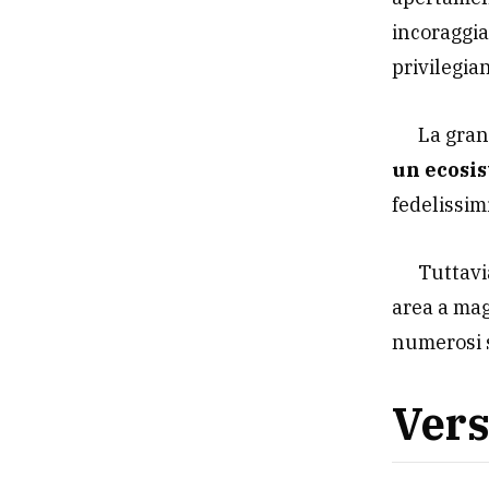
incoraggia
privilegia
La gran
un ecosi
fedelissim
Tuttavi
area a mag
numerosi s
Ver