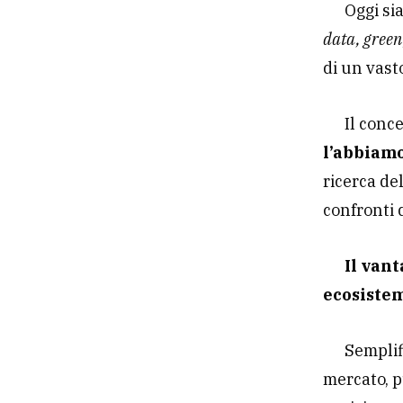
Oggi si
data, green
di un vast
Il conc
l’abbiam
ricerca de
confronti d
Il van
ecosiste
Semplif
mercato, p