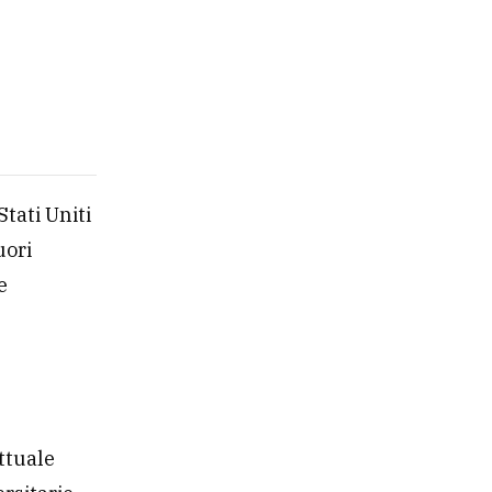
Stati Uniti
uori
e
attuale