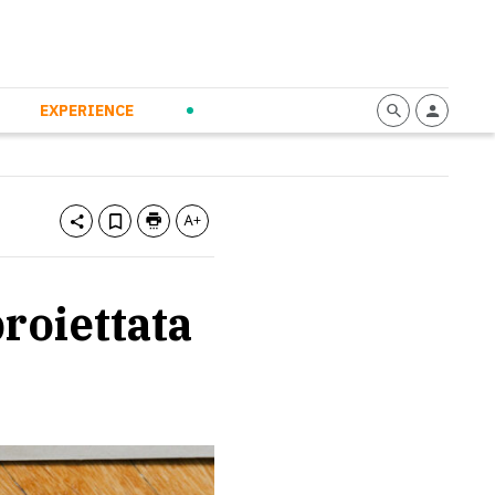
mmunication
Calendario
Personal Empowerment
News and Press
EXPERIENCE
roiettata