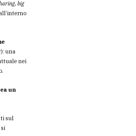
sharing, big
 all’interno
me
r): una
attuale nei
o.
rea un
ti sul
 si