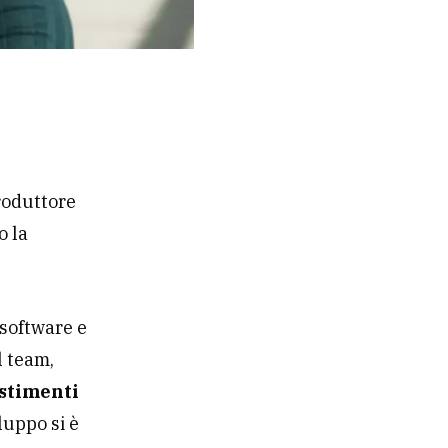
produttore
o la
 software e
l team,
estimenti
iluppo si è