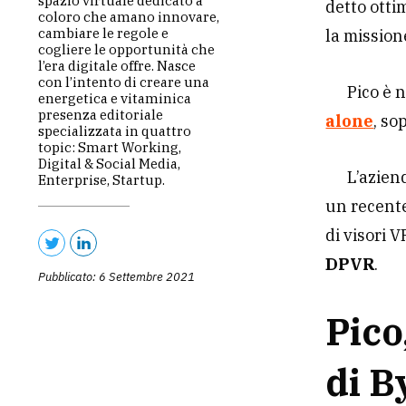
spazio virtuale dedicato a
detto otti
coloro che amano innovare,
cambiare le regole e
la mission
cogliere le opportunità che
l’era digitale offre. Nasce
con l’intento di creare una
Pico è 
energetica e vitaminica
presenza editoriale
alone
, so
specializzata in quattro
topic: Smart Working,
Digital & Social Media,
L’azien
Enterprise, Startup.
un recente
di visori V
DPVR
.
Pubblicato: 6 Settembre 2021
Pico
di B