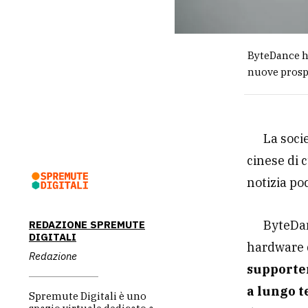
ByteDance ha
nuove prospe
La soci
cinese di 
notizia po
ByteDan
REDAZIONE SPREMUTE
DIGITALI
hardware d
Redazione
supporter
a lungo 
Spremute Digitali è uno