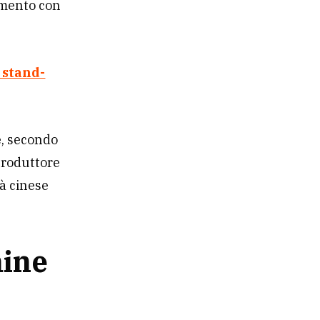
eamento con
 stand-
e, secondo
produttore
tà cinese
mine