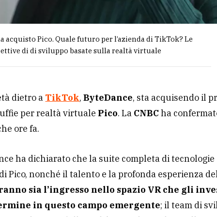
 acquisto Pico. Quale futuro per l’azienda di TikTok? Le
ttive di di sviluppo basate sulla realtà virtuale
età dietro a
TikTok
,
ByteDance
, sta acquisendo il 
cuffie per realtà virtuale
Pico
. La
CNBC
ha confermat
che ore fa.
ce ha dichiarato che la suite completa di tecnologie
i Pico, nonché il talento e la profonda esperienza de
anno sia l’ingresso nello spazio VR che gli inv
termine in questo campo emergente
; il team di sv