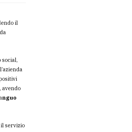
dendo il
 da
social,
 l’azienda
positivi
e, avendo
a
nguo
il servizio