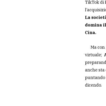
TikTok di 
l’acquisizi
La societ
domina il
Cina.
Ma con
virtuale;
preparando
anche sta 
puntando a
dicendo.