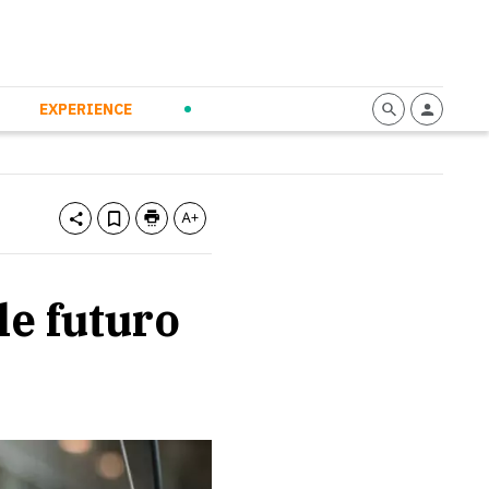
mmunication
Calendario
Personal Empowerment
News and Press
EXPERIENCE
le futuro