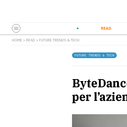
Startup & Entrepreneurship
Corporate Innovation
Eventi in co
N
READ
HOME
>
READ
>
FUTURE TRENDS & TECH
FUTURE TRENDS & TECH
ByteDance
per l’azi