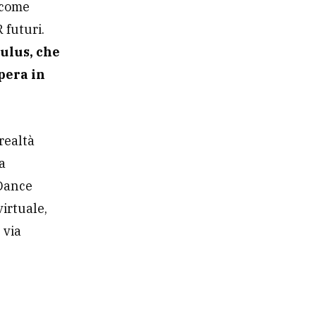
 come
 futuri.
culus, che
pera in
 realtà
a
eDance
irtuale,
 via