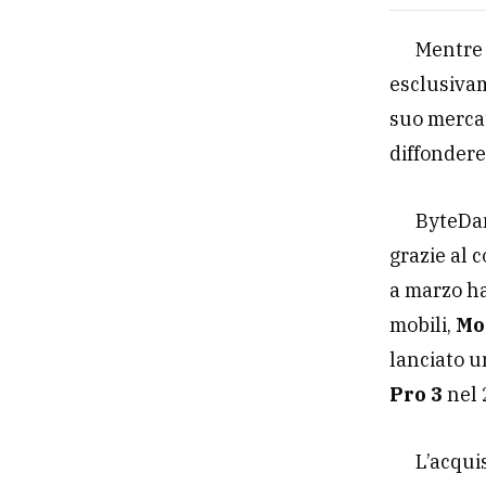
Mentre 
esclusivam
suo mercat
diffonder
ByteDan
grazie al 
a marzo ha
mobili,
Mo
lanciato u
Pro 3
nel
L’acqui