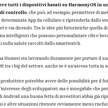
e tutti i dispositivi basati su HarmonyOS in u
di controllo
, che può, ad esempio, permettere di me
determinata App da cellulare e riprenderla dallo st
et e via dicendo. Tra le idee più futuristiche quella d
ina intelligenti che possono personalizzare cibi e be
ti sulla salute raccolti dallo smartwatch.
 Huawei sta lavorando duramente per portare il su
tra i big del settore, anche se è un’ascesa tutta in s
 produttrice potrebbe avere delle possibilità per il fu
l’interesse degli sviluppatori; ma è innegabile che pe
i Android una buona fetta di investitori abbia già rip
hi e altre situazioni ritenute ovviamente meno rischi