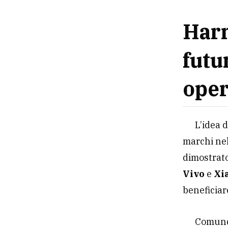
Harm
futu
oper
L’idea 
marchi ne
dimostrato
Vivo
e
Xi
beneficiar
Comun