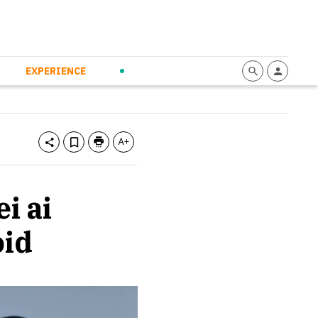
mmunication
Calendario
Personal Empowerment
News and Press
EXPERIENCE
i ai
oid