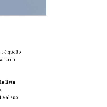
, c’è quello
passa da
a lista
a
d
e al suo