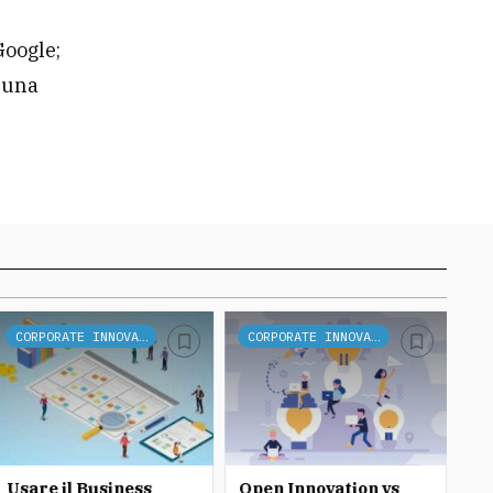
Google;
o una
CORPORATE INNOVATION
CORPORATE INNOVATION
Usare il Business
Open Innovation vs
Op