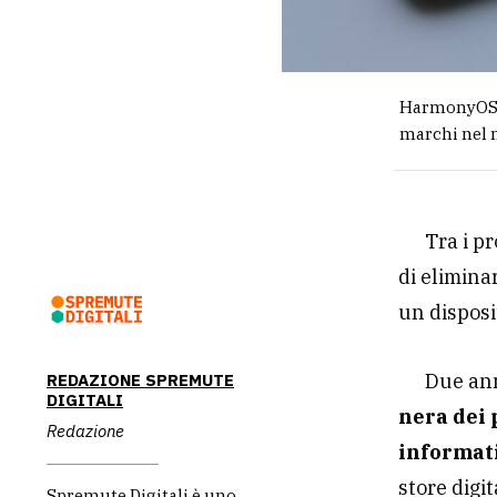
HarmonyOS e
marchi nel 
Tra i pr
di elimina
un disposit
Due an
REDAZIONE SPREMUTE
DIGITALI
nera dei 
Redazione
informat
store digit
Spremute Digitali è uno