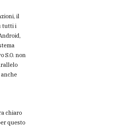
ioni, il
tutti i
 Android,
istema
o S.O. non
rallelo
, anche
ra chiaro
 per questo