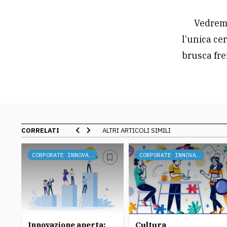
Vedremo
l’unica ce
brusca fre
CORRELATI
ALTRI ARTICOLI SIMILI
CORPORATE INNOVATION
CORPORATE INNOVATION
r
Innovazione aperta:
Cultura