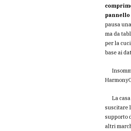
comprimer
pannello 
pausa una 
ma da tabl
per la cuc
base ai da
Insomma
HarmonyOS 
La casa
suscitare 
supporto d
altri marc