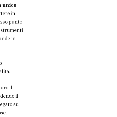
n unico
ttere in
esso punto
i strumenti
vande in
o
alita.
turo di
rdendo il
iegato su
ose.