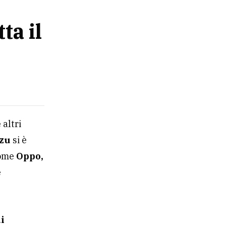
a il
altri
zu
si è
come
Oppo,
e
di