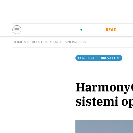
Startup & Entrepreneurship
Corporate Innovation
Eventi in co
N
READ
HOME
>
READ
>
CORPORATE INNOVATION
CORPORATE INNOVATION
HarmonyOS
sistemi o