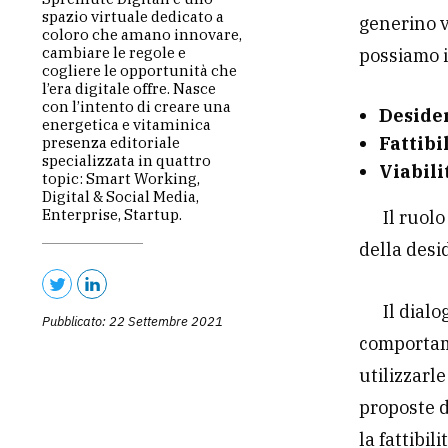
spazio virtuale dedicato a
generino v
coloro che amano innovare,
cambiare le regole e
possiamo i
cogliere le opportunità che
l’era digitale offre. Nasce
con l’intento di creare una
Deside
energetica e vitaminica
Fattibi
presenza editoriale
specializzata in quattro
Viabili
topic: Smart Working,
Digital & Social Media,
Enterprise, Startup.
Il ruol
della desi
Il dialo
Pubblicato: 22 Settembre 2021
comportame
utilizzarl
proposte de
la fattibili