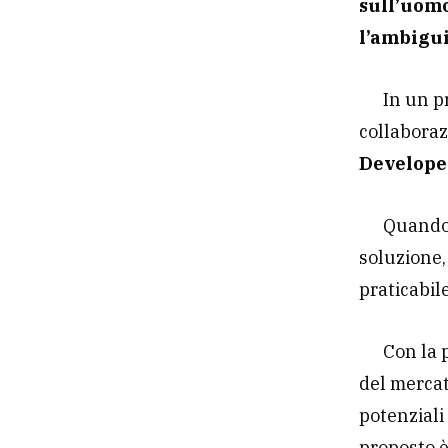
sull’uomo
l’ambigui
In un p
collabora
Develop
Quando 
soluzione,
praticabil
Con la 
del mercat
potenziali
proposto è