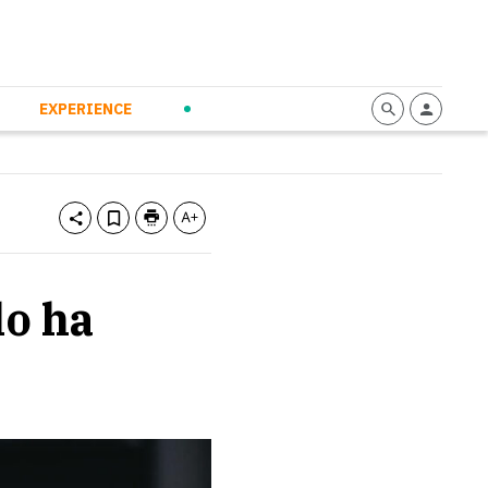
mmunication
Calendario
Personal Empowerment
News and Press
EXPERIENCE
lo ha