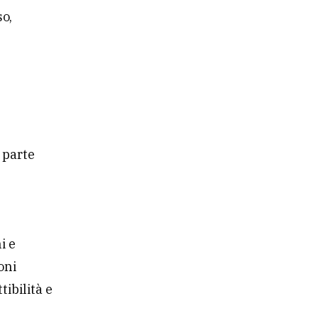
so,
a parte
i e
oni
tibilità e