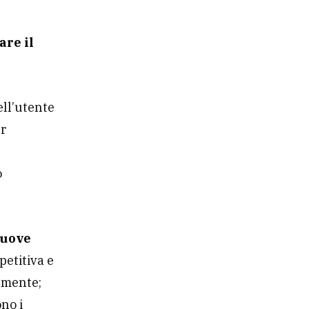
are il
ell’utente
er
o
nuove
petitiva e
lmente;
ono i