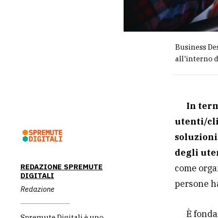
Business Des
all'interno d
In ter
utenti/cli
soluzioni
degli ute
REDAZIONE SPREMUTE
come organ
DIGITALI
persone h
Redazione
È fonda
Spremute Digitali è uno