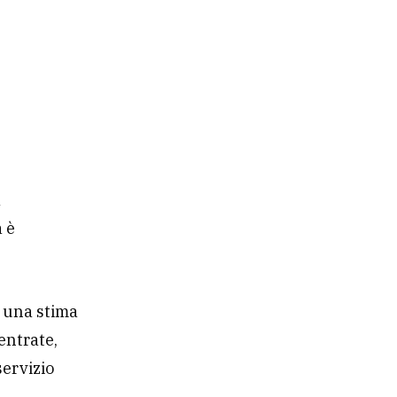
a
a è
è una stima
entrate,
servizio