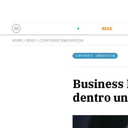
Startup & Entrepreneurship
Corporate Innovation
Eventi in co
N
READ
HOME
>
READ
>
CORPORATE INNOVATION
CORPORATE INNOVATION
Business 
dentro un