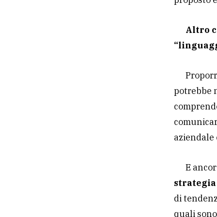
Altro 
“linguagg
Proporr
potrebbe n
comprender
comunicare
aziendale 
E anco
strategia
di tenden
quali sono 