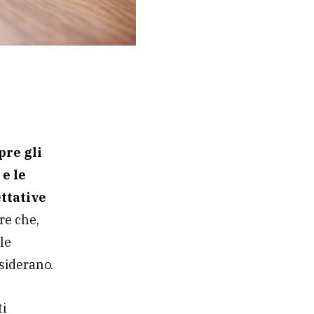
pre gli
 e le
ettative
re che,
le
siderano.
ti