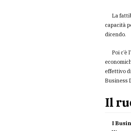
La fatt
capacità p
dicendo.
Poi c’è 
economiche
effettivo 
Business 
Il r
I Busi