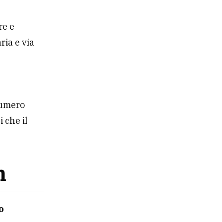
re e
ria e via
numero
 che il
n
o