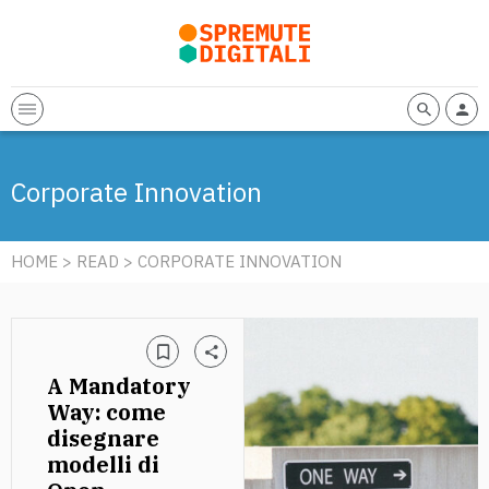
Corporate Innovation
HOME
>
READ
> CORPORATE INNOVATION
A Mandatory
Way: come
disegnare
modelli di