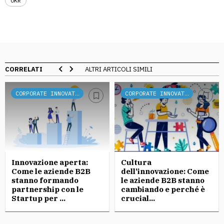
OKR
CORRELATI
ALTRI ARTICOLI SIMILI
CORPORATE INNOVATION
CORPORATE INNOVATION
Innovazione aperta:
Cultura
Come le aziende B2B
dell’innovazione: Come
stanno formando
le aziende B2B stanno
partnership con le
cambiando e perché è
Startup per ...
crucial...