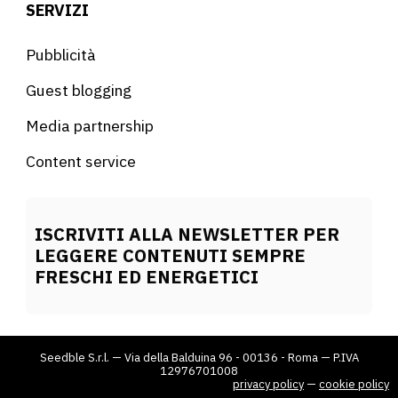
SERVIZI
Pubblicità
Guest blogging
Media partnership
Content service
ISCRIVITI ALLA NEWSLETTER PER
LEGGERE CONTENUTI SEMPRE
FRESCHI ED ENERGETICI
Seedble S.r.l. — Via della Balduina 96 - 00136 - Roma — P.IVA
12976701008
privacy policy
—
cookie policy