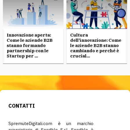
Innovazione aperta:
Cultura
Come le aziende B2B
dell’innovazione: Come
stanno formando
le aziende B2B stanno
partnership con le
cambiando e perché è
Startup per ...
crucial...
CONTATTI
SpremuteDigitali.com è un marchio
proprietario di Seedble S.r.l. Seedble è