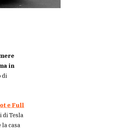
umere
ma in
 di
ot e Full
 di Tesla
e la casa