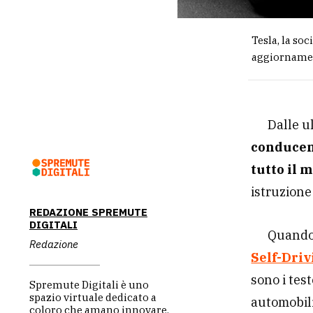
Tesla, la soc
aggiornamen
Dalle u
conducent
tutto il 
istruzione
REDAZIONE SPREMUTE
DIGITALI
Quando 
Redazione
Self-Driv
sono i test
Spremute Digitali è uno
spazio virtuale dedicato a
automobili
coloro che amano innovare,