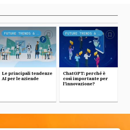
FUTURE TRENDS & TECH
FUTURE TRENDS & TECH
Le principali tendenze
ChatGPT: perché è
Ch
AI per le aziende
così importante per
l’innovazione?