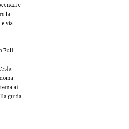
scenari e
re la
 e via
o Full
Tesla
tonoma
stema ai
ella guida