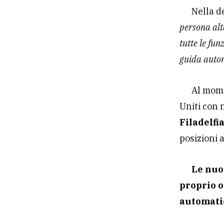
Nella d
persona alta
tutte le fun
guida auto
Al mome
Uniti con 
Filadelfi
posizioni
Le nuo
proprio o
automatic