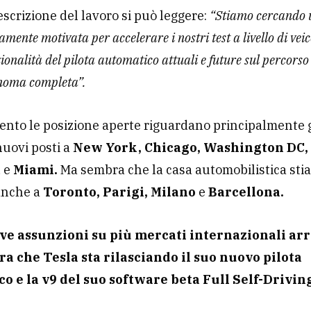
escrizione del lavoro si può leggere:
“Stiamo cercando
mente motivata per accelerare i nostri test a livello di vei
zionalità del pilota automatico attuali e future sul percorso
noma completa”.
nto le posizione aperte riguardano principalmente gl
nuovi posti a
New York, Chicago, Washington DC,
a
e
Miami.
Ma sembra che la casa automobilistica sti
 anche a
Toronto, Parigi, Milano
e
Barcellona.
ve assunzioni su più mercati internazionali ar
ra che Tesla sta rilasciando il suo nuovo pilota
o e la v9 del suo software beta Full Self-Drivin