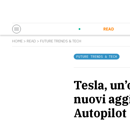
Startup & Entrepreneurship
Corporate Innovation
Eventi in co
N
READ
HOME
>
READ
>
FUTURE TRENDS & TECH
FUTURE TRENDS & TECH
Tesla, un’
nuovi agg
Autopilot