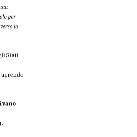
 una
colo per
 verso la
i Stati
a aprendo
rivano
g.