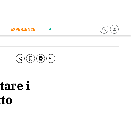
mmunication
Calendario
Personal Empowerment
News and Press
EXPERIENCE
tare i
tto