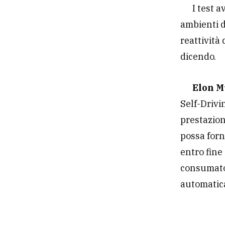
I test 
ambienti d
reattività
dicendo.
Elon 
Self-Drivi
prestazion
possa forn
entro fine
consumator
automatica