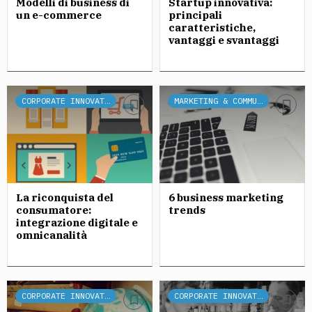
Modelli di business di
Startup innovativa:
un e-commerce
principali
caratteristiche,
vantaggi e svantaggi
CORPORATE INNOVATION
MARKETING & COMMUNICATION
La riconquista del
6 business marketing
consumatore:
trends
integrazione digitale e
omnicanalità
CORPORATE INNOVATION
CORPORATE INNOVATION