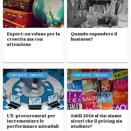
Export: un volano per la
Quando espandere il
crescita ma con
business?
attenzione
CORPORATE INNOVATION
CORPORATE INNOVATION
L'E-procurement per
Saldi 2016 al via: siamo
incrementare le
sicuri che il pricing sia
performance aziendali
studiato?