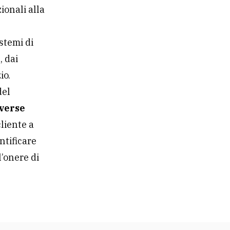
ionali alla
istemi di
, dai
io.
del
verse
cliente a
ntificare
l’onere di