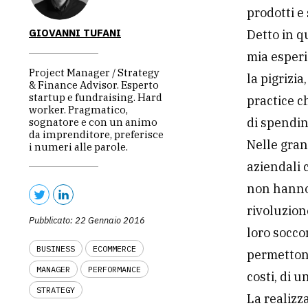
prodotti e 
GIOVANNI TUFANI
Detto in q
mia esperi
Project Manager / Strategy
la pigrizi
& Finance Advisor. Esperto
startup e fundraising. Hard
practice c
worker. Pragmatico,
di spendin
sognatore e con un animo
da imprenditore, preferisce
Nelle gran
i numeri alle parole.
aziendali 
non hanno 
rivoluzion
Pubblicato: 22 Gennaio 2016
loro socco
BUSINESS
ECOMMERCE
permettono
MANAGER
PERFORMANCE
costi, di u
STRATEGY
La realizza