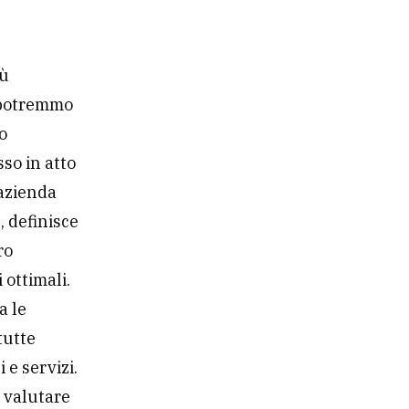
iù
 potremmo
o
sso in atto
’azienda
, definisce
ro
 ottimali.
a le
tutte
 e servizi.
 valutare