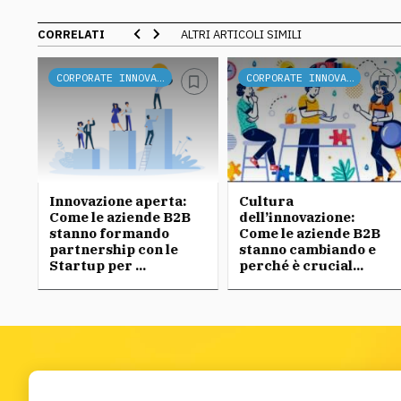
CORRELATI
ALTRI ARTICOLI SIMILI
CORPORATE INNOVATION
CORPORATE INNOVATION
r
Innovazione aperta:
Cultura
Come le aziende B2B
dell’innovazione:
stanno formando
Come le aziende B2B
partnership con le
stanno cambiando e
Startup per ...
perché è crucial...