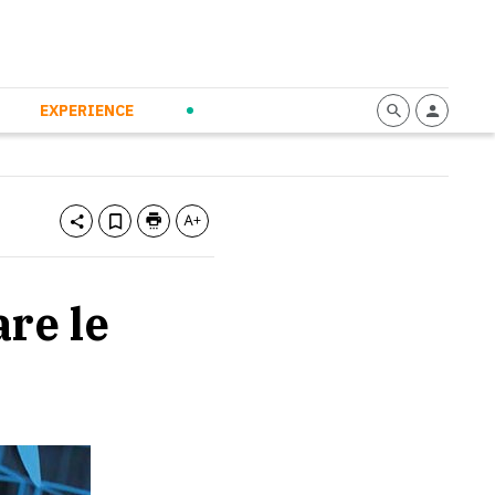
mmunication
Calendario
Personal Empowerment
News and Press
EXPERIENCE
re le