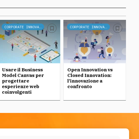
CORPORATE INNOVATION
CORPORATE INNOVATION
Usare il Business
Open Innovation vs
Op
Model Canvas per
Closed Innovation:
co
progettare
l’innovazione a
P
esperienze web
confronto
coinvolgenti