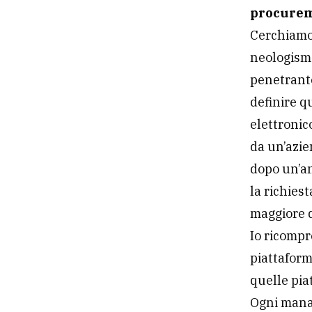
procure
Cerchiamo
neologismo
penetrant
definire 
elettronico
da un’azie
dopo un’an
la richies
maggiore di
Io ricompr
piattaform
quelle pia
Ogni mana