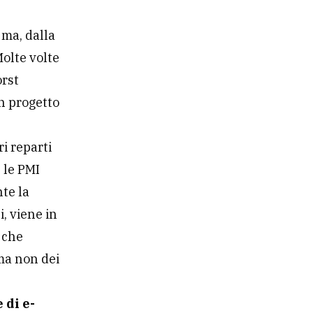
 ma, dalla
Molte volte
orst
n progetto
ri reparti
 le PMI
nte la
, viene in
 che
 ma non dei
 di e-