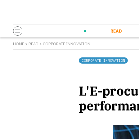
Startup & Entrepreneurship
Corporate Innovation
Eventi in co
N
READ
HOME
>
READ
>
CORPORATE INNOVATION
CORPORATE INNOVATION
L'E-procu
performan