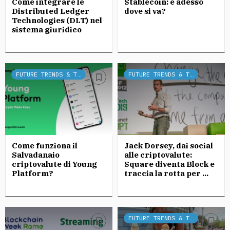
Come integrare le
Stablecoin: e adesso
Distributed Ledger
dove si va?
Technologies (DLT) nel
sistema giuridico
FUTURE TRENDS & TECH
FUTURE TRENDS & TECH
Come funziona il
Jack Dorsey, dai social
Salvadanaio
alle criptovalute:
criptovalute di Young
Square diventa Block e
Platform?
traccia la rotta per ...
FUTURE TRENDS & TECH