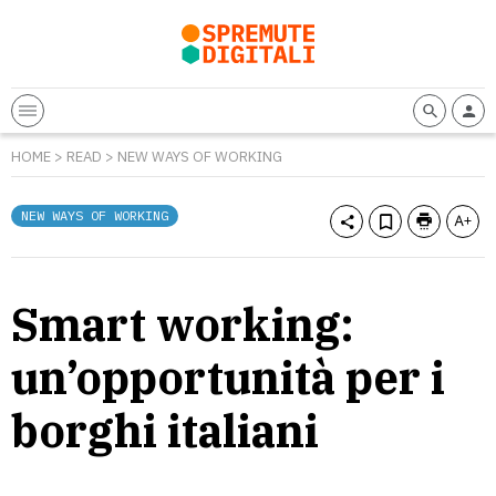
HOME
>
READ
>
NEW WAYS OF WORKING
NEW WAYS OF WORKING
Smart working:
un’opportunità per i
borghi italiani