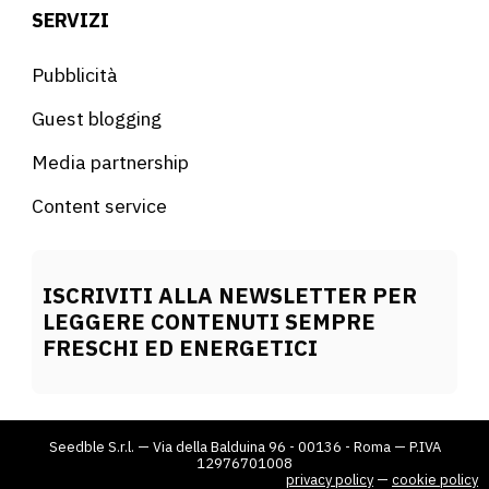
SERVIZI
Pubblicità
Guest blogging
Media partnership
Content service
ISCRIVITI ALLA NEWSLETTER PER
LEGGERE CONTENUTI SEMPRE
FRESCHI ED ENERGETICI
Seedble S.r.l. — Via della Balduina 96 - 00136 - Roma — P.IVA
12976701008
privacy policy
—
cookie policy