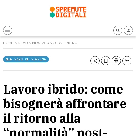
HOME
>
READ
>
NEW WAYS OF WORKING
NEW WAYS OF WORKING
Lavoro ibrido: come
bisognerà affrontare
il ritorno alla
“normalità” post-