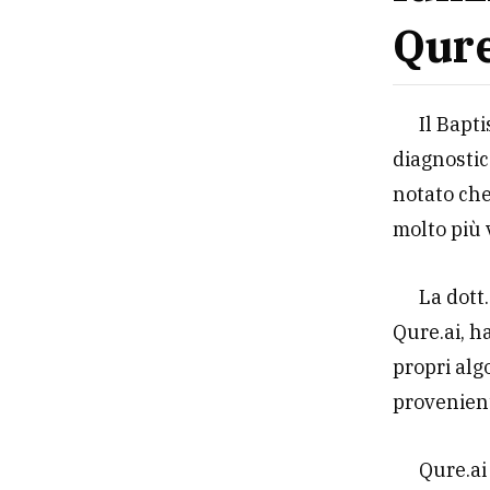
Qure
Il Bapt
diagnostic
notato che
molto più
La dott
Qure.ai, h
propri alg
provenient
Qure.ai