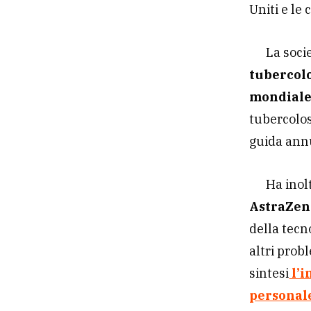
Uniti e le
La soci
tubercolo
mondiale 
tubercolos
guida annu
Ha inol
AstraZe
della tecn
altri prob
sintesi
l’i
personal