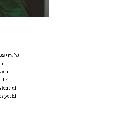
’Assam, ha
un
zioni
elle
zione di
in pochi