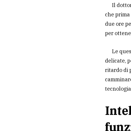
Il dott
che prima 
due ore pe
per ottene
Le ques
delicate, 
ritardo di
camminare 
tecnologia
Inte
funz