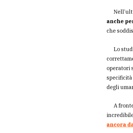
Nell’ul
anche per
che soddis
Lo studi
correttame
operatori 
specificit
degli uman
A front
incredibil
ancora da