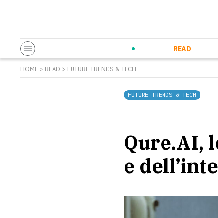
Startup & Entrepreneurship
Corporate Innovation
Eventi in co
N
READ
HOME
>
READ
>
FUTURE TRENDS & TECH
FUTURE TRENDS & TECH
Qure.AI, 
e dell’inte