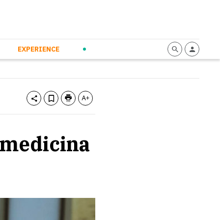
mmunication
Calendario
Personal Empowerment
News and Press
EXPERIENCE
a medicina