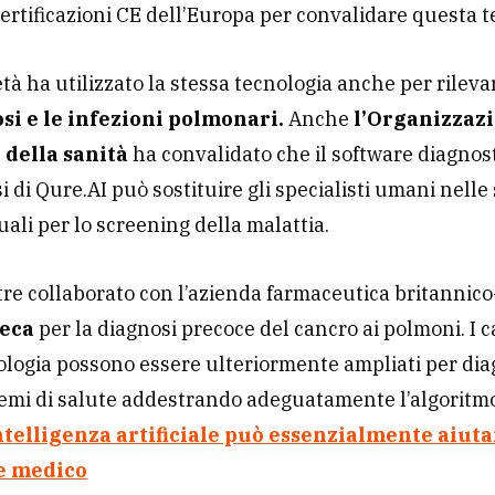
 certificazioni CE dell’Europa per convalidare questa t
età ha utilizzato la stessa tecnologia anche per rileva
si e le infezioni polmonari.
Anche
l’Organizzaz
della sanità
ha convalidato che il software diagnost
i di Qure.AI può sostituire gli specialisti umani nelle
ali per lo screening della malattia.
tre collaborato con l’azienda farmaceutica britannic
neca
per la diagnosi precoce del cancro ai polmoni. I c
ologia possono essere ulteriormente ampliati per dia
lemi di salute addestrando adeguatamente l’algoritmo
ntelligenza artificiale può essenzialmente aiuta
e medico