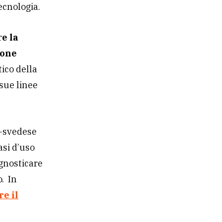
ecnologia.
r
e la
ione
ico della
 sue linee
o-svedese
asi d’uso
gnosticare
. In
re il