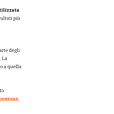
tilizzata
ultati più
a
arte degli
. La
to a quella
to
g possono