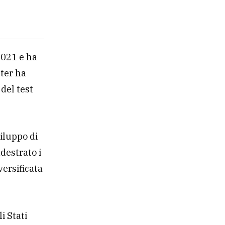
 2021 e ha
ster ha
 del test
viluppo di
ddestrato i
versificata
i Stati