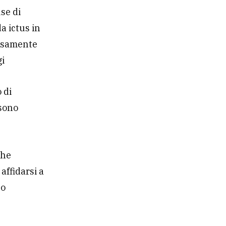
use di
a ictus in
cisamente
gi
 di
 sono
ghe
affidarsi a
lo