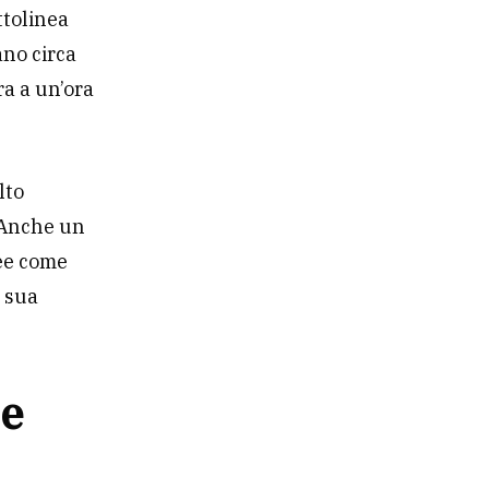
ttolinea
ano circa
ra a un’ora
lto
. Anche un
ree come
a sua
me