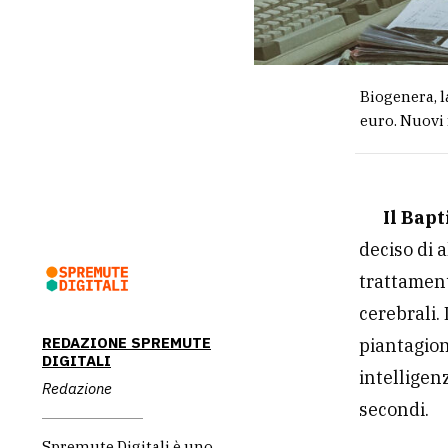
Biogenera, l
euro. Nuovi 
Il Bapt
deciso di 
trattament
cerebrali. 
REDAZIONE SPREMUTE
piantagioni
DIGITALI
intelligenz
Redazione
secondi.
Spremute Digitali è uno