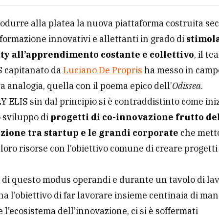
 piattaforma Share Your Talent targata OPEN ITALY ELIS
osì Share Your Talent
uova piattaforma Shar
 Talent targata OPEN
LY ELIS
rodurre alla platea la nuova piattaforma costruita s
 formazione innovativi e allettanti in grado di
stimola
y all’apprendimento costante e collettivo
, il t
S capitanato da
Luciano De Propris
ha messo in camp