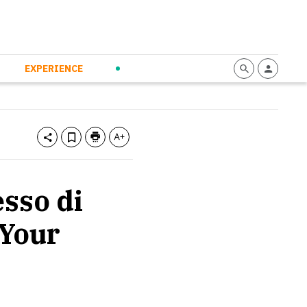
mmunication
Calendario
Personal Empowerment
News and Press
EXPERIENCE
esso di
 Your