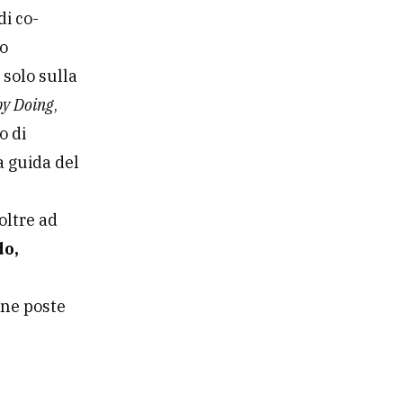
us
petenze
zza – “
deve
do le giuste
zze”.
te di
far
di co-
o
 solo sulla
by Doing
,
o di