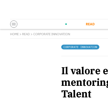
Startup & Entrepreneurship
Corporate Innovation
Eventi in co
N
READ
HOME
>
READ
>
CORPORATE INNOVATION
CORPORATE INNOVATION
Il valore 
mentoring
Talent