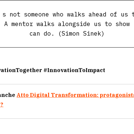
i Presidenza “
Mindset Revolution”
targato Generali all
ELIS per i prossimi sei mesi.
 sono già le imprese che hanno aderito all’iniziativa, 
presenti anche aziende del calibro di
SKY, Leonar
dello Stato e Reale Mutua Assicurazioni
.
fidanti e ambiziosi ad alto impatto sociale con le pers
 protagoniste e attori principali del cambiamento.
 s not someone who walks ahead of us 
. A mentor walks alongside us to show 
can do. (Simon Sinek)