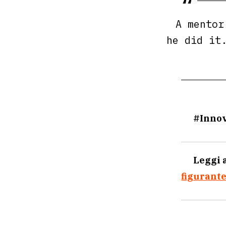
semestre d
consorzio 
Moltissime
ENEL sono 
Ferrovie 
Progetti s
al centro,
A mentor
he did it