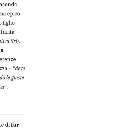
ziativa
lla
ono a
voro con
nager a
acendo
ema epico
 figlio
turità.
tiva Srl
),