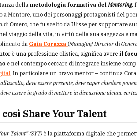
va analogia, quella con il poema epico dell’
Odissea
.
 ELIS sin dal principio si è contraddistinto come ini
o sviluppo di
progetti di co-innovazione frutto de
zione tra startup e le grandi corporate
che mett
 loro risorse con l’obiettivo comune di creare progetti
.
 di questo modus operandi e durante un tavolo di la
a l’obiettivo di far lavorare insieme centinaia di ma
 l’ecosistema dell’innovazione, ci si è soffermati
rtanza della
metodologia formativa del
Mentoring
,
f
o a Mentore, uno dei personaggi protagonisti del po
ea
di Omero, che fu scelto da Ulisse per supportare suo
el viaggio della vita, in virtù della sua saggezza e ma
olineato da
Gaia Corazza
(
Managing Director
di
Genera