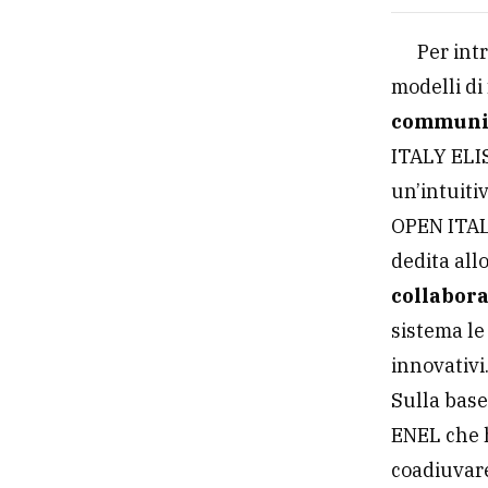
La nuova
Nasce c
La n
Your
ITA
Per int
modelli di
communit
ITALY ELI