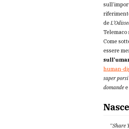
un’intuiti
OPEN ITALY
dedita all
collabora
sistema le
innovativi
Sulla base
ENEL che h
coadiuvare
sull’impo
riferiment
de
L’Odiss
Telemaco n
Come sott