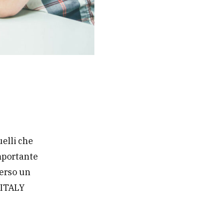
uelli che
mportante
verso un
 ITALY