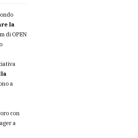
e
econdo
re la
eam di OPEN
o