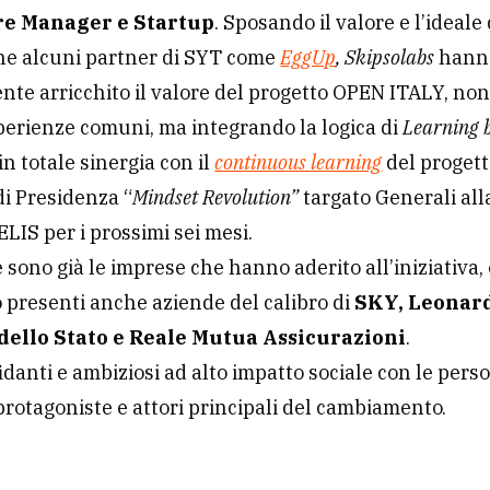
tor è una professione olistica, significa avere
il foc
no
e nel contempo cercare di integrare insieme com
ital
. In particolare un bravo mentor – continua Cora
 all’ascolto, deve essere presente, deve saper chiedere ponen
e
deve essere in grado di mettere in discussione alcune certe
 così Share Your Talent
Your Talent” (SYT)
è la piattaforma digitale che permet
re Manager e Startup
. Sposando il valore e l’ideale 
ne alcuni partner di SYT come
EggUp
, Skipsolabs
hann
nte arricchito il valore del progetto OPEN ITALY, non
perienze comuni, ma integrando la logica di
Learning 
in totale sinergia con il
continuous learning
del progett