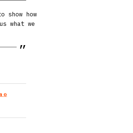
a guida del
oltre ad
do,
one poste
to show how
us what we