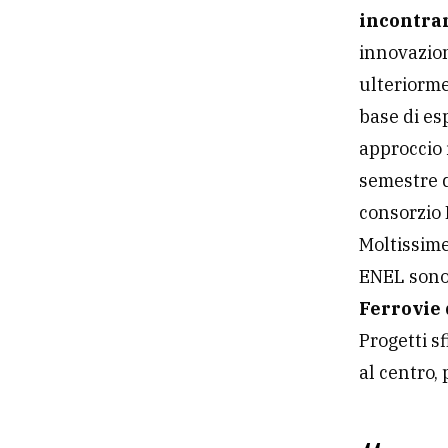
essere men
sull’uma
human-dig
saper porsi
domande
Nasce
“
Share 
incontra
innovazio
ulteriorme
base di es
approccio 