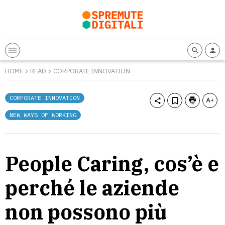
HOME
>
READ
>
CORPORATE INNOVATION
CORPORATE INNOVATION
NEW WAYS OF WORKING
People Caring, cos’è e
perché le aziende
non possono più