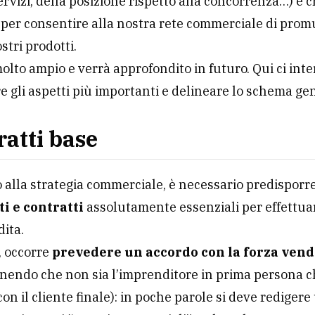
ervizi, della posizione rispetto alla concorrenza…) e c
per consentire alla nostra rete commerciale di prom
stri prodotti.
molto ampio e verrà approfondito in futuro. Qui ci int
e gli aspetti più importanti e delineare lo schema ge
ratti base
o alla strategia commerciale, è necessario predisporr
i e contratti
assolutamente essenziali per effettua
ita.
, occorre
prevedere un accordo con la forza vend
endo che non sia l’imprenditore in prima persona c
con il cliente finale): in poche parole si deve redigere