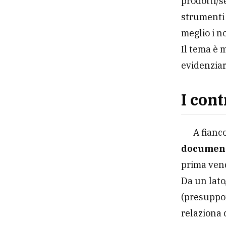
prodotti/s
strumenti 
meglio i no
Il tema è 
evidenziar
I cont
A fianc
document
prima vend
Da un lato
(presuppon
relaziona 