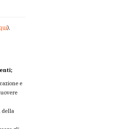
qui
),
enti;
cazione e
omuovere
 della