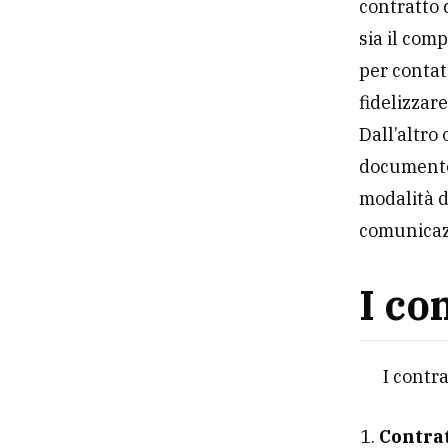
contratto 
sia il com
per contat
fidelizzare
Dall’altro
documento 
modalità d
comunicaz
I co
I contra
Contrat