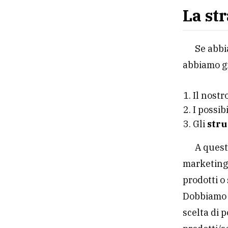
La st
Se abbi
abbiamo gi
Il nostr
I possib
Gli
stru
A quest
marketing,
prodotti o 
Dobbiamo 
scelta di p