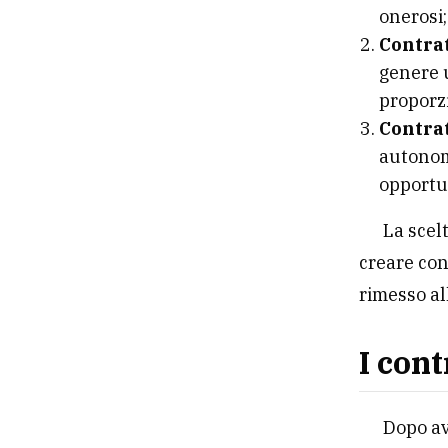
onerosi;
Contrat
genere 
proporzi
Contrat
autonom
opportu
La scel
creare con
rimesso al
I cont
Dopo av