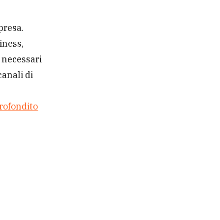
presa.
iness,
r necessari
canali di
rofondito