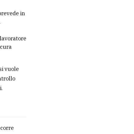
prevede in
n
 lavoratore
ocura
si vuole
ntrollo
i.
ccorre