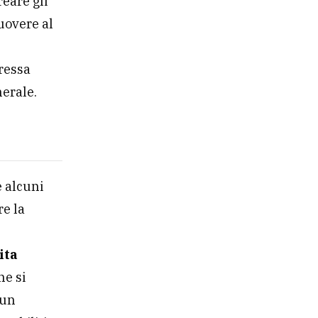
reare gli
uovere al
eressa
nerale.
e alcuni
re la
ita
he si
 un