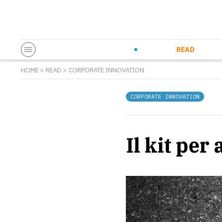
Startup & Entrepreneurship
Corporate Innovation
Eventi in co
N
READ
HOME
>
READ
>
CORPORATE INNOVATION
CORPORATE INNOVATION
Il kit per