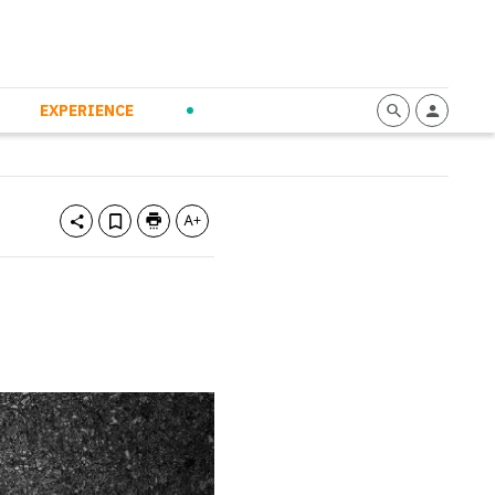
mmunication
Calendario
Personal Empowerment
News and Press
EXPERIENCE