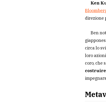
Ken Ku
Bloomber
direzione 
Ben not
giapponese
circa lo s
loro azion
coro, che 
costruire
impegnarsi
Metav