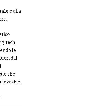
uale
e alla
ore.
atico
Big Tech
nendo le
fuori dal
i
sto che
 invasivo.
?