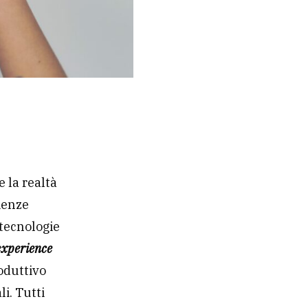
e la realtà
ienze
 tecnologie
experience
roduttivo
i. Tutti