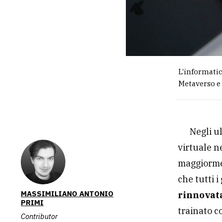
L’informatic
Metaverso e 
Negli u
virtuale n
maggiormen
che tutti 
MASSIMILIANO ANTONIO
rinnovat
PRIMI
trainato c
Contributor