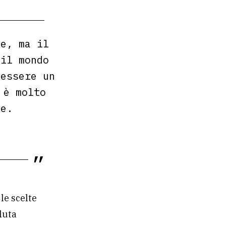
te, ma il
 il mondo
 essere un
 è molto
me
.
le scelte
oluta