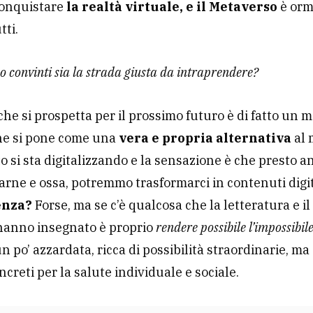
conquistare
la realtà virtuale, e il Metaverso
è orm
tti.
 convinti sia la strada giusta da intraprendere?
che si prospetta per il prossimo futuro è di fatto un
che si pone come una
vera e propria alternativa
al
to si sta digitalizzando e la sensazione è che presto a
carne e ossa, potremmo trasformarci in contenuti digit
enza?
Forse, ma se c’è qualcosa che la letteratura e i
 hanno insegnato è proprio
rendere possibile l’impossibil
n po’ azzardata, ricca di possibilità straordinarie, ma
ncreti per la salute individuale e sociale.