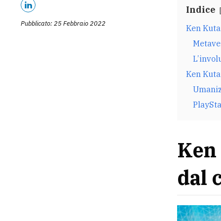
Indice
Pubblicato: 25 Febbraio 2022
Ken Kutar
Metave
L’invo
Ken Kutar
Umanizz
PlaySta
Ken 
dal 