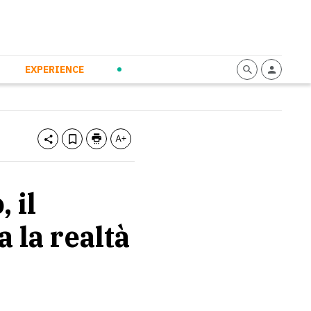
mmunication
Calendario
Personal Empowerment
News and Press
EXPERIENCE
 il
 la realtà