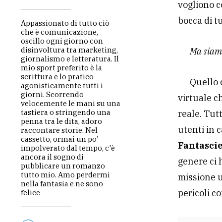
vogliono 
bocca di tu
Appassionato di tutto ciò
che è comunicazione,
oscillo ogni giorno con
disinvoltura tra marketing,
Ma siamo
giornalismo e letteratura. Il
mio sport preferito è la
scrittura e lo pratico
Quello 
agonisticamente tutti i
giorni. Scorrendo
virtuale 
velocemente le mani su una
tastiera o stringendo una
reale. Tut
penna tra le dita, adoro
utenti in 
raccontare storie. Nel
cassetto, ormai un po’
Fantasci
impolverato dal tempo, c'è
ancora il sogno di
genere ci
pubblicare un romanzo
tutto mio. Amo perdermi
missione u
nella fantasia e ne sono
pericoli co
felice