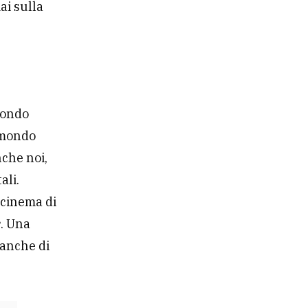
ai sulla
 mondo
 mondo
nche noi,
ali.
l cinema di
e
. Una
 anche di