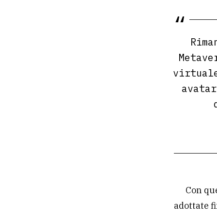
Rima
Metave
virtual
avatar
Con que
adottate f