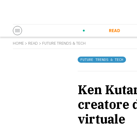
Startup & Entrepreneurship
Corporate Innovation
Eventi in co
N
READ
HOME
>
READ
>
FUTURE TRENDS & TECH
FUTURE TRENDS & TECH
Ken Kutara
creatore d
virtuale