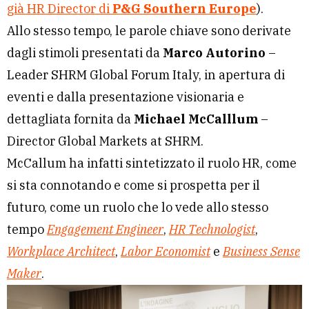
già HR Director di
P&G Southern Europe
).
Allo stesso tempo, le parole chiave sono derivate
dagli stimoli presentati da
Marco Autorino
–
Leader SHRM Global Forum Italy, in apertura di
eventi e dalla presentazione visionaria e
dettagliata fornita da
Michael McCalllum
–
Director Global Markets at SHRM.
McCallum ha infatti sintetizzato il ruolo HR, come
si sta connotando e come si prospetta per il
futuro, come un ruolo che lo vede allo stesso
tempo
Engagement Engineer
,
HR Technologist
,
Workplace Architect
,
Labor Economist
e
Business Sense
Maker
.