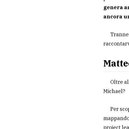
genera anc
ancora un
Tranne 
raccontarv
Matte
Oltre a
Michael?
Per sco
mappando i
project le