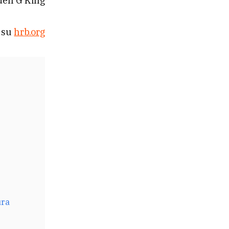
den G King
 su
hrb.org
ura