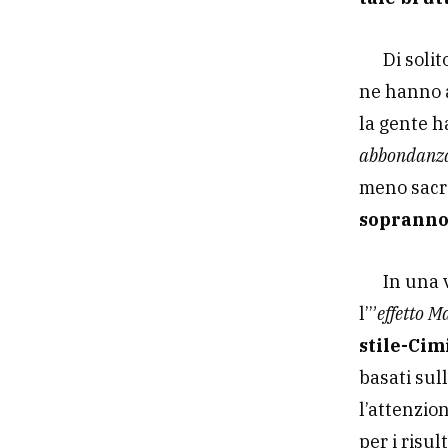
Di soli
ne hanno 
la gente h
abbondan
meno sacr
sopranno
In una 
l’”
effetto M
stile-Cim
basati sul
l’attenzio
per i risul