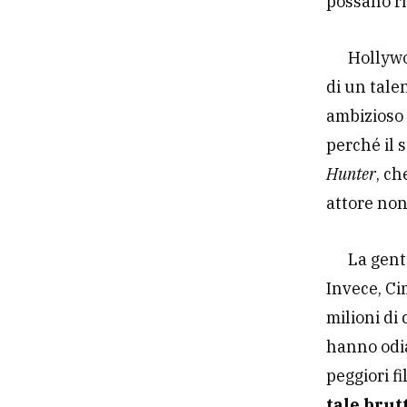
possano ri
Hollywo
di un tale
ambizioso 
perché il 
Hunter
, ch
attore non
La gent
Invece, Ci
milioni di 
hanno odia
peggiori fi
tale brut