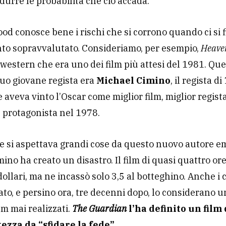
durre le probabilità che ciò accada.
od conosce bene i rischi che si corrono quando ci si 
nto sopravvalutato. Consideriamo, per esempio,
Heaven
western che era uno dei film più attesi del 1981. Qu
suo giovane regista era
Michael Cimino
, il regista di
e aveva vinto l’Oscar come miglior film, miglior regist
 protagonista nel 1978.
e si aspettava grandi cose da questo nuovo autore e
mino ha creato un disastro. Il film di quasi quattro or
dollari, ma ne incassò solo 3,5 al botteghino. Anche i cr
to, e persino ora, tre decenni dopo, lo considerano u
lm mai realizzati.
The Guardian
l’ha definito un film
tezza da “sfidare la fede”
.