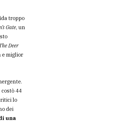
fida troppo
’s Gate
, un
esto
The Deer
a e miglior
mergente.
e costò 44
itici lo
no dei
 di una