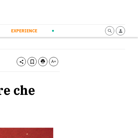
mmunication
Calendario
Personal Empowerment
News and Press
EXPERIENCE
re che