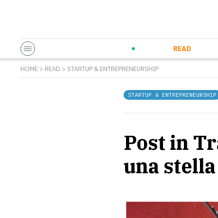
Startup & Entrepreneurship
Corporate Innovation
Eventi in co
N
READ
HOME
>
READ
>
STARTUP & ENTREPRENEURSHIP
STARTUP & ENTREPRENEURSHIP
Post in T
una stell