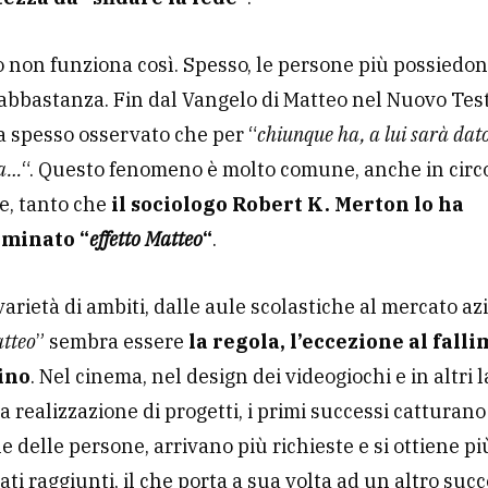
to non funziona così. Spesso, le persone più possiedon
abbastanza. Fin dal Vangelo di Matteo nel Nuovo Tes
a spesso osservato che per “
chiunque ha, a lui sarà dato
za…
“. Questo fenomeno è molto comune, anche in cir
e, tanto che
il sociologo Robert K. Merton lo ha
minato “
effetto Matteo
“
.
varietà di ambiti, dalle aule scolastiche al mercato az
atteo
” sembra essere
la regola, l’eccezione al fall
ino
. Nel cinema, nel design dei videogiochi e in altri l
la realizzazione di progetti, i primi successi catturano
ne delle persone, arrivano più richieste e si ottiene pi
tati raggiunti, il che porta a sua volta ad un altro su