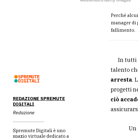
Perché alcun
manager di g
fallimento.
In tutt
talento ch
arresta
. 
progetti n
REDAZIONE SPREMUTE
ciò accad
DIGITALI
assicurars
Redazione
Un 
Spremute Digitali è uno
spazio virtuale dedicato a