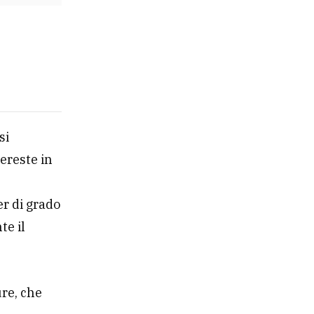
si
ereste in
er di grado
te il
ure, che