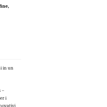
fine,
i in un
s –
er i
novativi