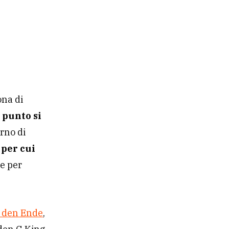
ona di
 punto si
erno di
 per cui
re per
 den Ende
,