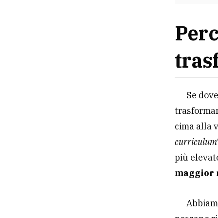
Perc
tras
Se doves
trasforman
cima alla v
curriculum
più elevat
maggior 
Abbiamo