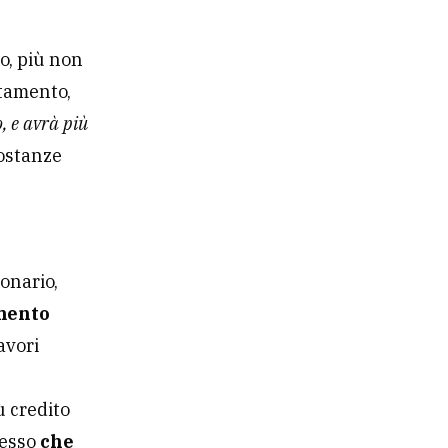
o, più non
tamento,
, e avrà più
costanze
ionario,
imento
avori
ù credito
ccesso
che