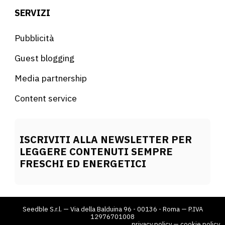
SERVIZI
Pubblicità
Guest blogging
Media partnership
Content service
ISCRIVITI ALLA NEWSLETTER PER
LEGGERE CONTENUTI SEMPRE
FRESCHI ED ENERGETICI
Seedble S.r.l. — Via della Balduina 96 - 00136 - Roma — P.IVA
12976701008
privacy policy
—
cookie policy