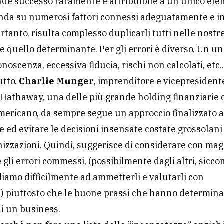
de successo raramente è attribuibile a un unico ele
fonda su numerosi fattori connessi adeguatamente e in
ertanto, risulta complesso duplicarli tutti nelle nostre
e quello determinante. Per gli errori è diverso. Un un
onoscenza, eccessiva fiducia, rischi non calcolati, etc.
utto.
Charlie Munger
, imprenditore e vicepresident
Hathaway, una delle più grande holding finanziarie 
ericano, da sempre segue un approccio finalizzato 
re ed evitare le decisioni insensate costate grossolani
nizzazioni. Quindi, suggerisce di considerare con mag
 gli errori commessi, (possibilmente dagli altri, sicco
diamo difficilmente ad ammetterli e valutarli con
à) piuttosto che le buone prassi che hanno determinat
i un business.