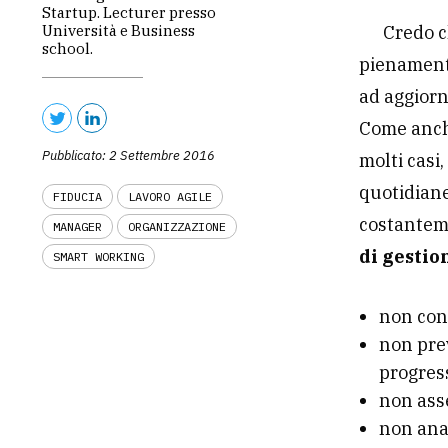
Startup. Lecturer presso
Università e Business
Credo c
school.
pienament
ad aggiorn
Come anche
Pubblicato: 2 Settembre 2016
molti casi
quotidiane
FIDUCIA
LAVORO AGILE
costanteme
MANAGER
ORGANIZZAZIONE
di gestio
SMART WORKING
non cond
non pre
progress
non asse
non anal