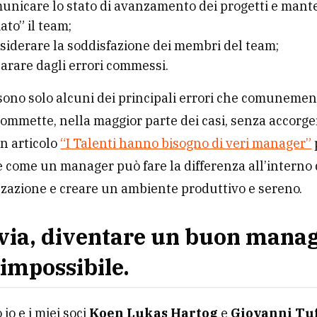
unicare lo stato di avanzamento dei progetti e mant
ato” il team;
siderare la soddisfazione dei membri del team;
arare dagli errori commessi.
sono solo alcuni dei principali errori che comuneme
mmette, nella maggior parte dei casi, senza accorg
n articolo
“I Talenti hanno bisogno di veri manager”
 come un manager può fare la differenza all’interno 
zazione e creare un ambiente produttivo e sereno.
via, diventare un buon mana
 impossibile.
io e i miei soci
Koen Lukas Hartog
e
Giovanni Tu