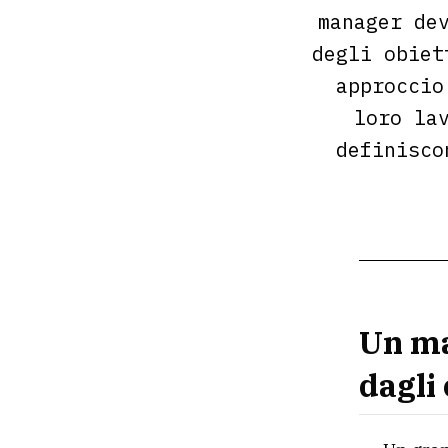
manager de
degli obiet
approccio
loro la
definisco
Un ma
dagli 