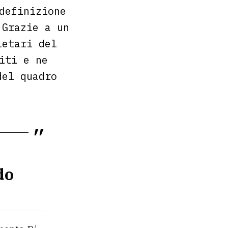
definizione
 Grazie a un
ietari del
iti e ne
del quadro
do