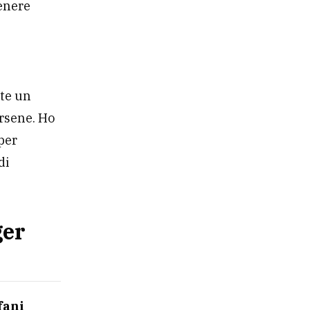
enere
nte un
ersene. Ho
per
di
ger
fani