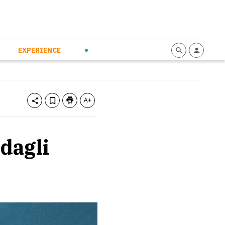
mmunication
Calendario
Personal Empowerment
News and Press
EXPERIENCE
dagli