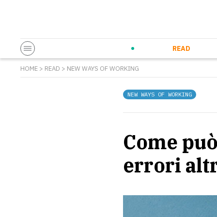
Startup & Entrepreneurship
Corporate Innovation
Eventi in co
N
READ
HOME
>
READ
>
NEW WAYS OF WORKING
NEW WAYS OF WORKING
Come può
errori alt