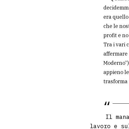
decidemmo
era quello
che le nos
profit e n
Tra i vari
affermare
Moderno”)
appieno le
trasforma 
Il mana
lavoro e su