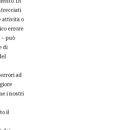
mento. Di
trecciati
 attività o
ico errore
. – può
e di
del
a
 errori ad
giore
me i nostri
o il