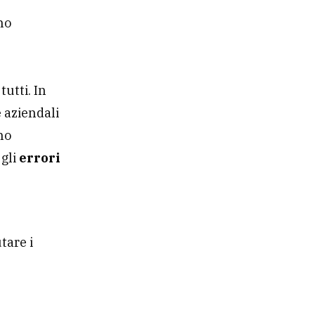
no
utti. In
e aziendali
no
 gli
errori
tare i