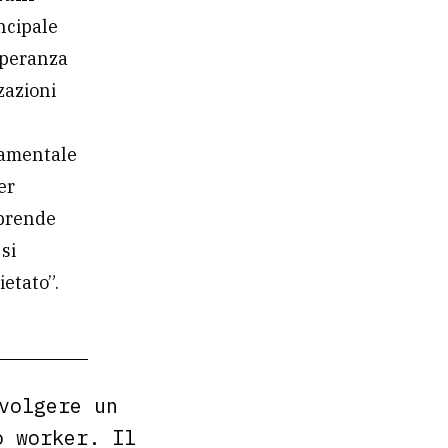
incipale
speranza
zazioni
ndamentale
er
mprende
si
etato”.
volgere un
o worker. Il