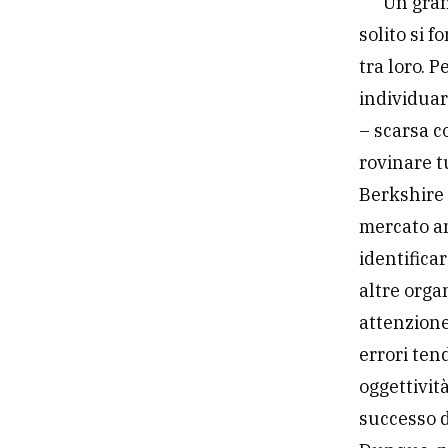
Un gran
solito si 
tra loro. P
individuar
– scarsa c
rovinare t
Berkshire 
mercato am
identifica
altre orga
attenzione
errori ten
oggettivit
successo d