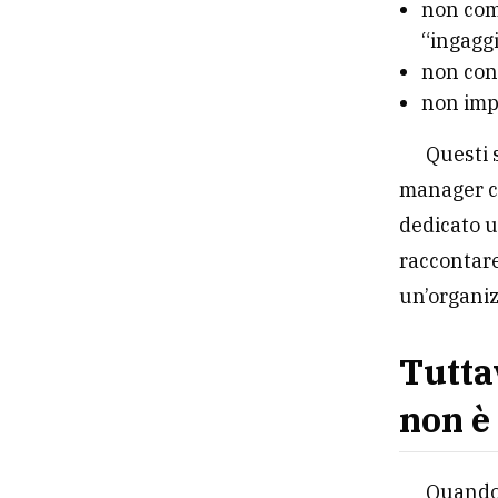
non com
“ingaggi
non con
non imp
Questi 
manager co
dedicato u
raccontare
un’organiz
Tutta
non è
Quando 