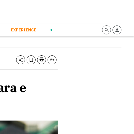
mmunication
Calendario
Personal Empowerment
News and Press
EXPERIENCE
ara e