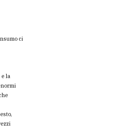
onsumo ci
 e la
 enormi
nche
esto,
rezzi