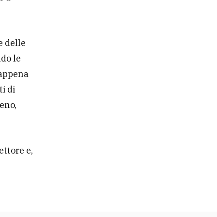
e delle
ndo le
 appena
i di
eno,
ettore e,