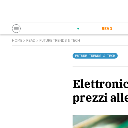
Startup & Entrepreneurship
Corporate Innovation
Eventi in co
N
READ
HOME
>
READ
>
FUTURE TRENDS & TECH
FUTURE TRENDS & TECH
Elettroni
prezzi all