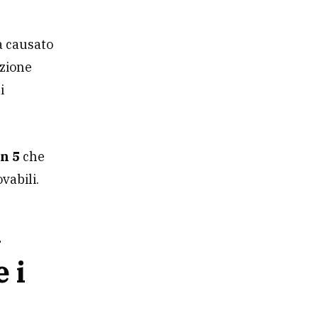
a causato
uzione
i
n 5
che
vabili.
a
 i