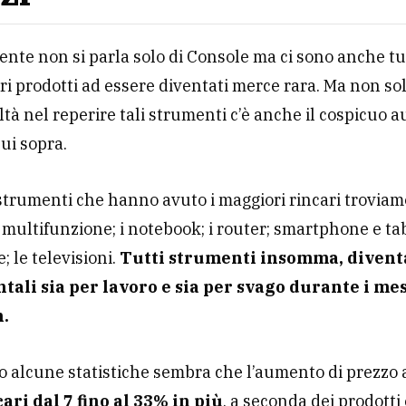
nte non si parla solo di Console ma ci sono anche t
ltri prodotti ad essere diventati merce rara. Ma non sol
coltà nel reperire tali strumenti c’è anche il cospicuo 
cui sopra.
 strumenti che hanno avuto i maggiori rincari troviamo
multifunzione; i notebook; i router; smartphone e tab
; le televisioni.
Tutti strumenti insomma, divent
ali sia per lavoro e sia per svago durante i mes
.
 alcune statistiche sembra che l’aumento di prezzo 
ari dal 7 fino al 33% in più
, a seconda dei prodotti 