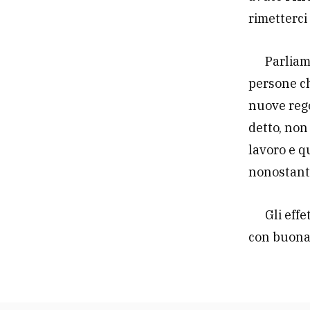
rimetterci
Parliam
persone ch
nuove rego
detto, non
lavoro e q
nonostante
Gli eff
con buona 