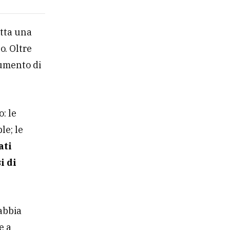
utta una
o. Oltre
aumento di
: le
le; le
ati
i di
abbia
e a