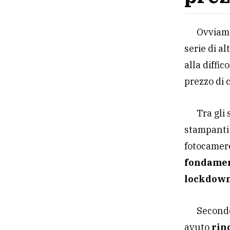
Ovviame
serie di a
alla diffi
prezzo di 
Tra gli
stampanti 
fotocamere
fondament
lockdown
Secondo
avuto
rinc