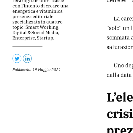
dell’elett
l’era digitale offre. Nasce
con l’intento di creare una
energetica e vitaminica
presenza editoriale
La care
specializzata in quattro
topic: Smart Working,
“solo” un 
Digital & Social Media,
sommata a 
Enterprise, Startup.
saturazio
Uno deg
Pubblicato: 19 Maggio 2021
dalla data
L’el
cris
prez