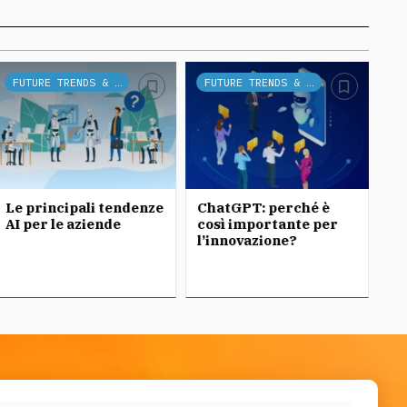
FUTURE TRENDS & TECH
FUTURE TRENDS & TECH
Le principali tendenze
ChatGPT: perché è
Ch
AI per le aziende
così importante per
l’innovazione?