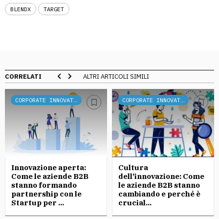
BLENDX
TARGET
CORRELATI
ALTRI ARTICOLI SIMILI
CORPORATE INNOVATION
CORPORATE INNOVATION
Innovazione aperta:
Cultura
Come le aziende B2B
dell’innovazione: Come
stanno formando
le aziende B2B stanno
partnership con le
cambiando e perché è
Startup per ...
crucial...