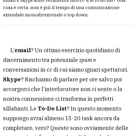
Email e Skype sono veramente morti? E le to do list? Una
cosa è certa: non è più il tempo di una comunicazione
aziendale monodirezionale o top down.
L’
email
? Un ottimo esercizio quotidiano di
discernimento tra potenziale
spam
e
conversazioni in cc di cui siamo ignari spettatori.
Skype
? Rischiamo di parlare per ore salvo poi
accorgerci che l’interlocutore non ci sente o la
nostra connessione ci trasforma in perfetti
sillabanti. Le
To-Do List
? In questo momento
suppongo avrai almeno 15-20 task ancora da
completare, vero? Queste sono ovviamente delle