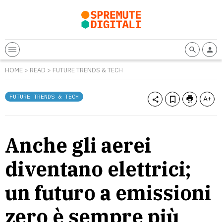
HOME
>
READ
>
FUTURE TRENDS & TECH
FUTURE TRENDS & TECH
Anche gli aerei
diventano elettrici;
un futuro a emissioni
zero è sempre più